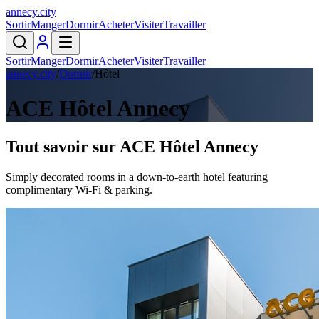
annecy
.
city
Sortir
Manger
Dormir
Acheter
Visiter
Travailler
Sortir
Manger
Dormir
Acheter
Visiter
Travailler
annecy.city
/
Dormir
/
Hôtel
ACE Hôtel Annecy
Tout savoir sur
ACE Hôtel Annecy
Simply decorated rooms in a down-to-earth hotel featuring
complimentary Wi-Fi & parking.