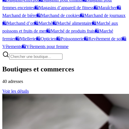
femmes enceintes
🛍️
Magasins d’appareil de fitness
🛍️
Maraîcher
🛍️
Marchand de bière
🛍️
Marchand de cookies
🛍️
Marchand de journaux
🛍️
Marchand d’or
🛍️
Marché
🛍️
Marché alimentaire
🛍️
Marché aux
poissons et fruits de mer
🛍️
Marché de produits frais
🛍️
Marché
fermier
🛍️
Miellerie
🛍️
Opticien
🛍️
Poissonnerie
🛍️
Revêtement de sol
🛍️
Vêtements
🛍️
Vêtements pour femme
Boutiques et commerces
40
adresses
Voir les détails