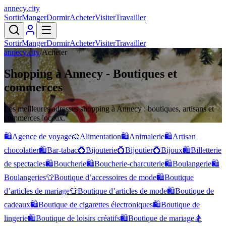
annecy
.
city
Sortir
Manger
Dormir
Acheter
Visiter
Travailler
Sortir
Manger
Dormir
Acheter
Visiter
Travailler
annecy.city
/
Acheter
Shopping à Annecy - Boutiques et
commerces
Les meilleures adresses shopping à Annecy : boutiques, artisans et
commerces locaux.
🛍️
Agence de voyage
🧀
Alimentation
🛍️
Animalerie
🛍️
Artisan
chocolatier
🛍️
Bar-tabac
💍
Bijouterie
💍
Bijoutier
💍
Bijoux
🛍️
Billetterie
de spectacles
🛍️
Boucherie
🛍️
Boucherie-charcuterie
🛍️
Boulangerie
🛍️
Boulangeries
👕
Boutique d’accessoires de mode
🛍️
Boutique
d’articles de mariage
👕
Boutique d’articles de mode
🛍️
Boutique de
cadeaux
🛍️
Boutique de cigarettes électroniques
🛍️
Boutique de
lingerie
🛍️
Boutique de loisirs créatifs
🛍️
Boutique de mariage
🏂