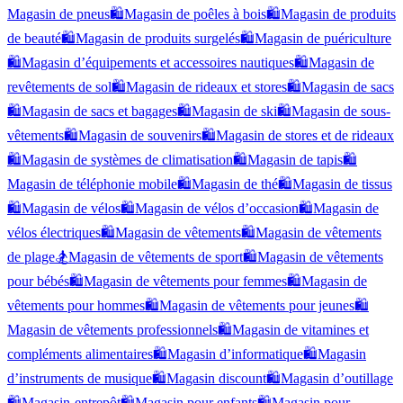
Magasin de pneus
🛍️
Magasin de poêles à bois
🛍️
Magasin de produits
de beauté
🛍️
Magasin de produits surgelés
🛍️
Magasin de puériculture
🛍️
Magasin d’équipements et accessoires nautiques
🛍️
Magasin de
revêtements de sol
🛍️
Magasin de rideaux et stores
🛍️
Magasin de sacs
🛍️
Magasin de sacs et bagages
🛍️
Magasin de ski
🛍️
Magasin de sous-
vêtements
🛍️
Magasin de souvenirs
🛍️
Magasin de stores et de rideaux
🛍️
Magasin de systèmes de climatisation
🛍️
Magasin de tapis
🛍️
Magasin de téléphonie mobile
🛍️
Magasin de thé
🛍️
Magasin de tissus
🛍️
Magasin de vélos
🛍️
Magasin de vélos d’occasion
🛍️
Magasin de
vélos électriques
🛍️
Magasin de vêtements
🛍️
Magasin de vêtements
de plage
🏂
Magasin de vêtements de sport
🛍️
Magasin de vêtements
pour bébés
🛍️
Magasin de vêtements pour femmes
🛍️
Magasin de
vêtements pour hommes
🛍️
Magasin de vêtements pour jeunes
🛍️
Magasin de vêtements professionnels
🛍️
Magasin de vitamines et
compléments alimentaires
🛍️
Magasin d’informatique
🛍️
Magasin
d’instruments de musique
🛍️
Magasin discount
🛍️
Magasin d’outillage
🛍️
Magasin-entrepôt
🛍️
Magasin pour enfants
🛍️
Magasin pour