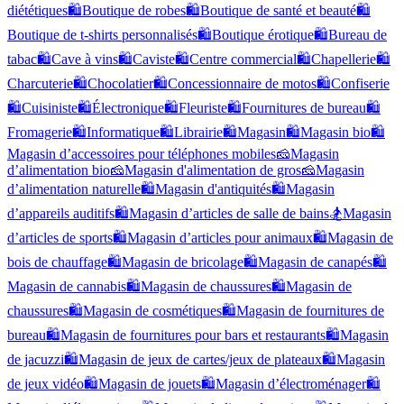
diététiques
🛍️
Boutique de robes
🛍️
Boutique de santé et beauté
🛍️
Boutique de t-shirts personnalisés
🛍️
Boutique érotique
🛍️
Bureau de
tabac
🛍️
Cave à vins
🛍️
Caviste
🛍️
Centre commercial
🛍️
Chapellerie
🛍️
Charcuterie
🛍️
Chocolatier
🛍️
Concessionnaire de motos
🛍️
Confiserie
🛍️
Cuisiniste
🛍️
Électronique
🛍️
Fleuriste
🛍️
Fournitures de bureau
🛍️
Fromagerie
🛍️
Informatique
🛍️
Librairie
🛍️
Magasin
🛍️
Magasin bio
🛍️
Magasin d’accessoires pour téléphones mobiles
🧀
Magasin
d’alimentation bio
🧀
Magasin d'alimentation de gros
🧀
Magasin
d’alimentation naturelle
🛍️
Magasin d'antiquités
🛍️
Magasin
d’appareils auditifs
🛍️
Magasin d’articles de salle de bains
🏂
Magasin
d’articles de sports
🛍️
Magasin d’articles pour animaux
🛍️
Magasin de
bois de chauffage
🛍️
Magasin de bricolage
🛍️
Magasin de canapés
🛍️
Magasin de cannabis
🛍️
Magasin de chaussures
🛍️
Magasin de
chaussures
🛍️
Magasin de cosmétiques
🛍️
Magasin de fournitures de
bureau
🛍️
Magasin de fournitures pour bars et restaurants
🛍️
Magasin
de jacuzzi
🛍️
Magasin de jeux de cartes/jeux de plateaux
🛍️
Magasin
de jeux vidéo
🛍️
Magasin de jouets
🛍️
Magasin d’électroménager
🛍️