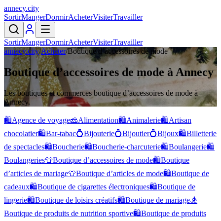
annecy
.
city
Sortir
Manger
Dormir
Acheter
Visiter
Travailler
Sortir
Manger
Dormir
Acheter
Visiter
Travailler
annecy.city
/
Acheter
/
Boutique d’accessoires de mode
Boutique d’accessoires de mode à Annecy
Les boutiques et commerces boutique d’accessoires de mode à
Annecy.
🛍️
Agence de voyage
🧀
Alimentation
🛍️
Animalerie
🛍️
Artisan
chocolatier
🛍️
Bar-tabac
💍
Bijouterie
💍
Bijoutier
💍
Bijoux
🛍️
Billetterie
de spectacles
🛍️
Boucherie
🛍️
Boucherie-charcuterie
🛍️
Boulangerie
🛍️
Boulangeries
👕
Boutique d’accessoires de mode
🛍️
Boutique
d’articles de mariage
👕
Boutique d’articles de mode
🛍️
Boutique de
cadeaux
🛍️
Boutique de cigarettes électroniques
🛍️
Boutique de
lingerie
🛍️
Boutique de loisirs créatifs
🛍️
Boutique de mariage
🏂
Boutique de produits de nutrition sportive
🛍️
Boutique de produits