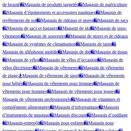
de beauté
🛍️
Magasin de produits surgelés
🛍️
Magasin de puériculture
🛍️
Magasin d’équipements et accessoires nautiques
🛍️
Magasin de
revêtements de sol
🛍️
Magasin de rideaux et stores
🛍️
Magasin de sacs
🛍️
Magasin de sacs et bagages
🛍️
Magasin de ski
🛍️
Magasin de sous-
vêtements
🛍️
Magasin de souvenirs
🛍️
Magasin de stores et de rideaux
🛍️
Magasin de systèmes de climatisation
🛍️
Magasin de tapis
🛍️
Magasin de téléphonie mobile
🛍️
Magasin de thé
🛍️
Magasin de tissus
🛍️
Magasin de vélos
🛍️
Magasin de vélos d’occasion
🛍️
Magasin de
vélos électriques
🛍️
Magasin de vêtements
🛍️
Magasin de vêtements
de plage
🏂
Magasin de vêtements de sport
🛍️
Magasin de vêtements
pour bébés
🛍️
Magasin de vêtements pour femmes
🛍️
Magasin de
vêtements pour hommes
🛍️
Magasin de vêtements pour jeunes
🛍️
Magasin de vêtements professionnels
🛍️
Magasin de vitamines et
compléments alimentaires
🛍️
Magasin d’informatique
🛍️
Magasin
d’instruments de musique
🛍️
Magasin discount
🛍️
Magasin d’outillage
🛍️
Magasin-entrepôt
🛍️
Magasin pour enfants
🛍️
Magasin pour
femmes enceintes
🛍️
Magasins d’appareil de fitness
🛍️
Maraîcher
🛍️