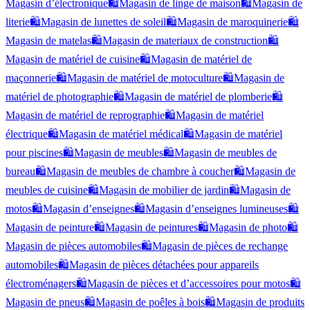
Magasin d’électronique
🛍️
Magasin de linge de maison
🛍️
Magasin de
literie
🛍️
Magasin de lunettes de soleil
🛍️
Magasin de maroquinerie
🛍️
Magasin de matelas
🛍️
Magasin de materiaux de construction
🛍️
Magasin de matériel de cuisine
🛍️
Magasin de matériel de
maçonnerie
🛍️
Magasin de matériel de motoculture
🛍️
Magasin de
matériel de photographie
🛍️
Magasin de matériel de plomberie
🛍️
Magasin de matériel de reprographie
🛍️
Magasin de matériel
électrique
🛍️
Magasin de matériel médical
🛍️
Magasin de matériel
pour piscines
🛍️
Magasin de meubles
🛍️
Magasin de meubles de
bureau
🛍️
Magasin de meubles de chambre à coucher
🛍️
Magasin de
meubles de cuisine
🛍️
Magasin de mobilier de jardin
🛍️
Magasin de
motos
🛍️
Magasin d’enseignes
🛍️
Magasin d’enseignes lumineuses
🛍️
Magasin de peinture
🛍️
Magasin de peintures
🛍️
Magasin de photo
🛍️
Magasin de pièces automobiles
🛍️
Magasin de pièces de rechange
automobiles
🛍️
Magasin de pièces détachées pour appareils
électroménagers
🛍️
Magasin de pièces et d’accessoires pour motos
🛍️
Magasin de pneus
🛍️
Magasin de poêles à bois
🛍️
Magasin de produits