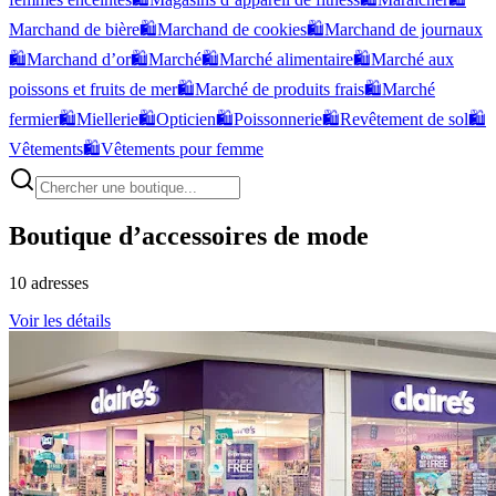
Marchand de bière
🛍️
Marchand de cookies
🛍️
Marchand de journaux
🛍️
Marchand d’or
🛍️
Marché
🛍️
Marché alimentaire
🛍️
Marché aux
poissons et fruits de mer
🛍️
Marché de produits frais
🛍️
Marché
fermier
🛍️
Miellerie
🛍️
Opticien
🛍️
Poissonnerie
🛍️
Revêtement de sol
🛍️
Vêtements
🛍️
Vêtements pour femme
Boutique d’accessoires de mode
10
adresses
Voir les détails