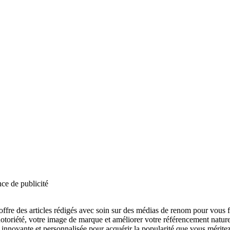
ce de publicité
offre des articles rédigés avec soin sur des médias de renom pour vous fa
notoriété, votre image de marque et améliorer votre référencement natu
 innovante et personnalisée pour acquérir la popularité que vous méritez