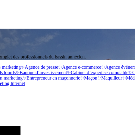
omplet des professionnels du bassin annécien.
 marketing
✨
Agence de presse
✨
Agence e-commerce
✨
Agence événeme
ds lourds
✨
Banque d’investissement
✨
Cabinet d’expertise comptable
✨
C
en marketing
✨
Entrepreneur en maçonnerie
✨
Maçon
✨
Maquilleur
✨
Méd
eting Internet