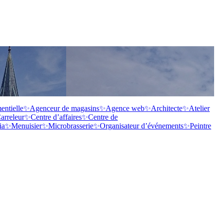
ntielle
✨
Agenceur de magasins
✨
Agence web
✨
Architecte
✨
Atelier
arreleur
✨
Centre d’affaires
✨
Centre de
ia
✨
Menuisier
✨
Microbrasserie
✨
Organisateur d’événements
✨
Peintre