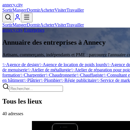
annecy
.
city
Sortir
Manger
Dormir
Acheter
Visiter
Travailler
Sortir
Manger
Dormir
Acheter
Visiter
Travailler
annecy.city
/
Entreprises
Annuaire des entreprises à Annecy
Artisans, commerçants, indépendants et PME : parcourez l'annuaire c
✨
Agence de design
✨
Agence de location de poids lourds
✨
Agence de
de menuiserie
✨
Atelier de métallurgie
✨
Atelier de réparation pour poi
formation
✨
Charpentier
✨
Chaudronnerie
✨
Chauffagiste
✨
Consultant 
en bâtiment
✨
Plâtrier
✨
Plombier
✨
Régie publicitaire
✨
Service de mark
Tous les lieux
40
adresses