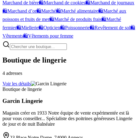
Marchand de bière
🛍️
Marchand de cookies
🛍️
Marchand de journaux
🛍️
Marchand d’or
🛍️
Marché
🛍️
Marché alimentaire
🛍️
Marché aux
poissons et fruits de mer
🛍️
Marché de produits frais
🛍️
Marché
fermier
🛍️
Miellerie
🛍️
Opticien
🛍️
Poissonnerie
🛍️
Revêtement de sol
🛍️
Vêtements
🛍️
Vêtements pour femme
Boutique de lingerie
4
adresses
Voir les détails
Boutique de lingerie
Garcin Lingerie
Magasin créer en 1933 Notre équipe de vente expérimentée est là
pour vous conseiller... Spécialiste des poitrines généreuses Lingerie
de jour et de nuit Balnéaire
23 Place Notre Dame, 74000 Annecy