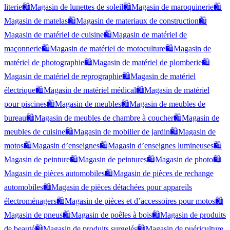
literie
🛍️
Magasin de lunettes de soleil
🛍️
Magasin de maroquinerie
🛍️
Magasin de matelas
🛍️
Magasin de materiaux de construction
🛍️
Magasin de matériel de cuisine
🛍️
Magasin de matériel de
maçonnerie
🛍️
Magasin de matériel de motoculture
🛍️
Magasin de
matériel de photographie
🛍️
Magasin de matériel de plomberie
🛍️
Magasin de matériel de reprographie
🛍️
Magasin de matériel
électrique
🛍️
Magasin de matériel médical
🛍️
Magasin de matériel
pour piscines
🛍️
Magasin de meubles
🛍️
Magasin de meubles de
bureau
🛍️
Magasin de meubles de chambre à coucher
🛍️
Magasin de
meubles de cuisine
🛍️
Magasin de mobilier de jardin
🛍️
Magasin de
motos
🛍️
Magasin d’enseignes
🛍️
Magasin d’enseignes lumineuses
🛍️
Magasin de peinture
🛍️
Magasin de peintures
🛍️
Magasin de photo
🛍️
Magasin de pièces automobiles
🛍️
Magasin de pièces de rechange
automobiles
🛍️
Magasin de pièces détachées pour appareils
électroménagers
🛍️
Magasin de pièces et d’accessoires pour motos
🛍️
Magasin de pneus
🛍️
Magasin de poêles à bois
🛍️
Magasin de produits
de beauté
🛍️
Magasin de produits surgelés
🛍️
Magasin de puériculture