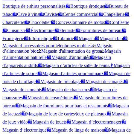
Boutique de t-shirts personnalisés
🛍️
Boutique érotique
🛍️
Bureau de
tabac
🛍️
Cave à vins
🛍️
Caviste
🛍️
Centre commercial
🛍️
Chapellerie
🛍️
Charcuterie
🛍️
Chocolatier
🛍️
Concessionnaire de motos
🛍️
Confiserie
🛍️
Cuisiniste
🛍️
Électronique
🛍️
Fleuriste
🛍️
Fournitures de bureau
🛍️
Fromagerie
🛍️
Informatique
🛍️
Librairie
🛍️
Magasin
🛍️
Magasin bio
🛍️
Magasin d’accessoires pour téléphones mobiles
🧀
Magasin
d’alimentation bio
🧀
Magasin d'alimentation de gros
🧀
Magasin
d’alimentation naturelle
🛍️
Magasin d'antiquités
🛍️
Magasin
d’appareils auditifs
🛍️
Magasin d’articles de salle de bains
🏂
Magasin
d’articles de sports
🛍️
Magasin d’articles pour animaux
🛍️
Magasin de
bois de chauffage
🛍️
Magasin de bricolage
🛍️
Magasin de canapés
🛍️
Magasin de cannabis
🛍️
Magasin de chaussures
🛍️
Magasin de
chaussures
🛍️
Magasin de cosmétiques
🛍️
Magasin de fournitures de
bureau
🛍️
Magasin de fournitures pour bars et restaurants
🛍️
Magasin
de jacuzzi
🛍️
Magasin de jeux de cartes/jeux de plateaux
🛍️
Magasin
de jeux vidéo
🛍️
Magasin de jouets
🛍️
Magasin d’électroménager
🛍️
Magasin d’électronique
🛍️
Magasin de linge de maison
🛍️
Magasin de