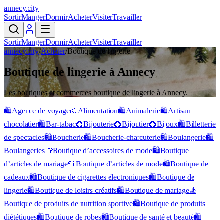
annecy
.
city
Sortir
Manger
Dormir
Acheter
Visiter
Travailler
Sortir
Manger
Dormir
Acheter
Visiter
Travailler
annecy.city
/
Acheter
/
Boutique de lingerie
Boutique de lingerie à Annecy
Les boutiques et commerces boutique de lingerie à Annecy.
🛍️
Agence de voyage
🧀
Alimentation
🛍️
Animalerie
🛍️
Artisan
chocolatier
🛍️
Bar-tabac
💍
Bijouterie
💍
Bijoutier
💍
Bijoux
🛍️
Billetterie
de spectacles
🛍️
Boucherie
🛍️
Boucherie-charcuterie
🛍️
Boulangerie
🛍️
Boulangeries
👕
Boutique d’accessoires de mode
🛍️
Boutique
d’articles de mariage
👕
Boutique d’articles de mode
🛍️
Boutique de
cadeaux
🛍️
Boutique de cigarettes électroniques
🛍️
Boutique de
lingerie
🛍️
Boutique de loisirs créatifs
🛍️
Boutique de mariage
🏂
Boutique de produits de nutrition sportive
🛍️
Boutique de produits
diététiques
🛍️
Boutique de robes
🛍️
Boutique de santé et beauté
🛍️