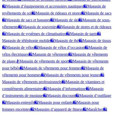
🛍️
Magasin d’équipements et accessoires nautiques
🛍️
Magasin de
revêtements de sol
🛍️
Magasin de rideaux et stores
🛍️
Magasin de sacs
🛍️
Magasin de sacs et bagages
🛍️
Magasin de ski
🛍️
Magasin de sous-
vêtements
🛍️
Magasin de souvenirs
🛍️
Magasin de stores et de rideaux
🛍️
Magasin de systèmes de climatisation
🛍️
Magasin de tapis
🛍️
Magasin de téléphonie mobile
🛍️
Magasin de thé
🛍️
Magasin de tissus
🛍️
Magasin de vélos
🛍️
Magasin de vélos d’occasion
🛍️
Magasin de
vélos électriques
🛍️
Magasin de vêtements
🛍️
Magasin de vêtements
de plage
🏂
Magasin de vêtements de sport
🛍️
Magasin de vêtements
pour bébés
🛍️
Magasin de vêtements pour femmes
🛍️
Magasin de
vêtements pour hommes
🛍️
Magasin de vêtements pour jeunes
🛍️
Magasin de vêtements professionnels
🛍️
Magasin de vitamines et
compléments alimentaires
🛍️
Magasin d’informatique
🛍️
Magasin
d’instruments de musique
🛍️
Magasin discount
🛍️
Magasin d’outillage
🛍️
Magasin-entrepôt
🛍️
Magasin pour enfants
🛍️
Magasin pour
femmes enceintes
🛍️
Magasins d’appareil de fitness
🛍️
Maraîcher
🛍️