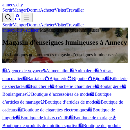
annecy
.
city
Sortir
Manger
Dormir
Acheter
Visiter
Travailler
Sortir
Manger
Dormir
Acheter
Visiter
Travailler
annecy.city
/
Acheter
/
Magasin d’enseignes lumineuses
Magasin d’enseignes lumineuses à Annecy
Les boutiques et commerces magasin d’enseignes lumineuses à
Annecy.
🛍️
Agence de voyage
🧀
Alimentation
🛍️
Animalerie
🛍️
Artisan
chocolatier
🛍️
Bar-tabac
💍
Bijouterie
💍
Bijoutier
💍
Bijoux
🛍️
Billetterie
de spectacles
🛍️
Boucherie
🛍️
Boucherie-charcuterie
🛍️
Boulangerie
🛍️
Boulangeries
👕
Boutique d’accessoires de mode
🛍️
Boutique
d’articles de mariage
👕
Boutique d’articles de mode
🛍️
Boutique de
cadeaux
🛍️
Boutique de cigarettes électroniques
🛍️
Boutique de
lingerie
🛍️
Boutique de loisirs créatifs
🛍️
Boutique de mariage
🏂
Boutique de produits de nutrition sportive
🛍️
Boutique de produits