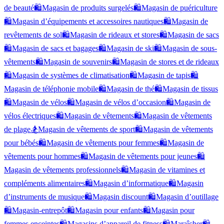
de beauté
🛍️
Magasin de produits surgelés
🛍️
Magasin de puériculture
🛍️
Magasin d’équipements et accessoires nautiques
🛍️
Magasin de
revêtements de sol
🛍️
Magasin de rideaux et stores
🛍️
Magasin de sacs
🛍️
Magasin de sacs et bagages
🛍️
Magasin de ski
🛍️
Magasin de sous-
vêtements
🛍️
Magasin de souvenirs
🛍️
Magasin de stores et de rideaux
🛍️
Magasin de systèmes de climatisation
🛍️
Magasin de tapis
🛍️
Magasin de téléphonie mobile
🛍️
Magasin de thé
🛍️
Magasin de tissus
🛍️
Magasin de vélos
🛍️
Magasin de vélos d’occasion
🛍️
Magasin de
vélos électriques
🛍️
Magasin de vêtements
🛍️
Magasin de vêtements
de plage
🏂
Magasin de vêtements de sport
🛍️
Magasin de vêtements
pour bébés
🛍️
Magasin de vêtements pour femmes
🛍️
Magasin de
vêtements pour hommes
🛍️
Magasin de vêtements pour jeunes
🛍️
Magasin de vêtements professionnels
🛍️
Magasin de vitamines et
compléments alimentaires
🛍️
Magasin d’informatique
🛍️
Magasin
d’instruments de musique
🛍️
Magasin discount
🛍️
Magasin d’outillage
🛍️
Magasin-entrepôt
🛍️
Magasin pour enfants
🛍️
Magasin pour
femmes enceintes
🛍️
Magasins d’appareil de fitness
🛍️
Maraîcher
🛍️