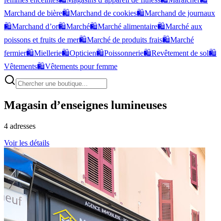
Marchand de bière
🛍️
Marchand de cookies
🛍️
Marchand de journaux
🛍️
Marchand d’or
🛍️
Marché
🛍️
Marché alimentaire
🛍️
Marché aux
poissons et fruits de mer
🛍️
Marché de produits frais
🛍️
Marché
fermier
🛍️
Miellerie
🛍️
Opticien
🛍️
Poissonnerie
🛍️
Revêtement de sol
🛍️
Vêtements
🛍️
Vêtements pour femme
Magasin d’enseignes lumineuses
4
adresses
Voir les détails