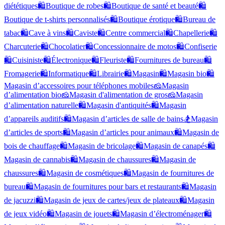
diététiques
🛍️
Boutique de robes
🛍️
Boutique de santé et beauté
🛍️
Boutique de t-shirts personnalisés
🛍️
Boutique érotique
🛍️
Bureau de
tabac
🛍️
Cave à vins
🛍️
Caviste
🛍️
Centre commercial
🛍️
Chapellerie
🛍️
Charcuterie
🛍️
Chocolatier
🛍️
Concessionnaire de motos
🛍️
Confiserie
🛍️
Cuisiniste
🛍️
Électronique
🛍️
Fleuriste
🛍️
Fournitures de bureau
🛍️
Fromagerie
🛍️
Informatique
🛍️
Librairie
🛍️
Magasin
🛍️
Magasin bio
🛍️
Magasin d’accessoires pour téléphones mobiles
🧀
Magasin
d’alimentation bio
🧀
Magasin d'alimentation de gros
🧀
Magasin
d’alimentation naturelle
🛍️
Magasin d'antiquités
🛍️
Magasin
d’appareils auditifs
🛍️
Magasin d’articles de salle de bains
🏂
Magasin
d’articles de sports
🛍️
Magasin d’articles pour animaux
🛍️
Magasin de
bois de chauffage
🛍️
Magasin de bricolage
🛍️
Magasin de canapés
🛍️
Magasin de cannabis
🛍️
Magasin de chaussures
🛍️
Magasin de
chaussures
🛍️
Magasin de cosmétiques
🛍️
Magasin de fournitures de
bureau
🛍️
Magasin de fournitures pour bars et restaurants
🛍️
Magasin
de jacuzzi
🛍️
Magasin de jeux de cartes/jeux de plateaux
🛍️
Magasin
de jeux vidéo
🛍️
Magasin de jouets
🛍️
Magasin d’électroménager
🛍️