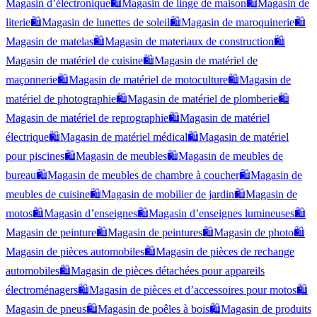
Magasin d’électronique
🛍️
Magasin de linge de maison
🛍️
Magasin de
literie
🛍️
Magasin de lunettes de soleil
🛍️
Magasin de maroquinerie
🛍️
Magasin de matelas
🛍️
Magasin de materiaux de construction
🛍️
Magasin de matériel de cuisine
🛍️
Magasin de matériel de
maçonnerie
🛍️
Magasin de matériel de motoculture
🛍️
Magasin de
matériel de photographie
🛍️
Magasin de matériel de plomberie
🛍️
Magasin de matériel de reprographie
🛍️
Magasin de matériel
électrique
🛍️
Magasin de matériel médical
🛍️
Magasin de matériel
pour piscines
🛍️
Magasin de meubles
🛍️
Magasin de meubles de
bureau
🛍️
Magasin de meubles de chambre à coucher
🛍️
Magasin de
meubles de cuisine
🛍️
Magasin de mobilier de jardin
🛍️
Magasin de
motos
🛍️
Magasin d’enseignes
🛍️
Magasin d’enseignes lumineuses
🛍️
Magasin de peinture
🛍️
Magasin de peintures
🛍️
Magasin de photo
🛍️
Magasin de pièces automobiles
🛍️
Magasin de pièces de rechange
automobiles
🛍️
Magasin de pièces détachées pour appareils
électroménagers
🛍️
Magasin de pièces et d’accessoires pour motos
🛍️
Magasin de pneus
🛍️
Magasin de poêles à bois
🛍️
Magasin de produits