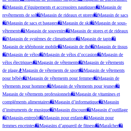
🛍️
Magasin d’équipements et accessoires nautiques
🛍️
Magasin de
revêtements de sol
🛍️
Magasin de rideaux et stores
🛍️
Magasin de sacs
🛍️
Magasin de sacs et bagages
🛍️
Magasin de ski
🛍️
Magasin de sous-
vêtements
🛍️
Magasin de souvenirs
🛍️
Magasin de stores et de rideaux
🛍️
Magasin de systèmes de climatisation
🛍️
Magasin de tapis
🛍️
Magasin de téléphonie mobile
🛍️
Magasin de thé
🛍️
Magasin de tissus
🛍️
Magasin de vélos
🛍️
Magasin de vélos d’occasion
🛍️
Magasin de
vélos électriques
🛍️
Magasin de vêtements
🛍️
Magasin de vêtements
de plage
🏂
Magasin de vêtements de sport
🛍️
Magasin de vêtements
pour bébés
🛍️
Magasin de vêtements pour femmes
🛍️
Magasin de
vêtements pour hommes
🛍️
Magasin de vêtements pour jeunes
🛍️
Magasin de vêtements professionnels
🛍️
Magasin de vitamines et
compléments alimentaires
🛍️
Magasin d’informatique
🛍️
Magasin
d’instruments de musique
🛍️
Magasin discount
🛍️
Magasin d’outillage
🛍️
Magasin-entrepôt
🛍️
Magasin pour enfants
🛍️
Magasin pour
femmes enceintes
🛍️
Magasins d’appareil de fitness
🛍️
Maraîcher
🛍️