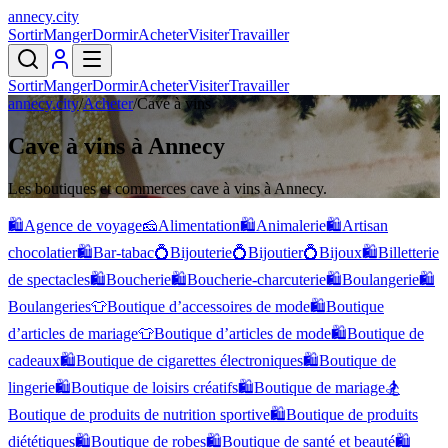
annecy
.
city
Sortir
Manger
Dormir
Acheter
Visiter
Travailler
Sortir
Manger
Dormir
Acheter
Visiter
Travailler
annecy.city
/
Acheter
/
Cave à vins
Cave à vins à Annecy
Les boutiques et commerces cave à vins à Annecy.
🛍️
Agence de voyage
🧀
Alimentation
🛍️
Animalerie
🛍️
Artisan
chocolatier
🛍️
Bar-tabac
💍
Bijouterie
💍
Bijoutier
💍
Bijoux
🛍️
Billetterie
de spectacles
🛍️
Boucherie
🛍️
Boucherie-charcuterie
🛍️
Boulangerie
🛍️
Boulangeries
👕
Boutique d’accessoires de mode
🛍️
Boutique
d’articles de mariage
👕
Boutique d’articles de mode
🛍️
Boutique de
cadeaux
🛍️
Boutique de cigarettes électroniques
🛍️
Boutique de
lingerie
🛍️
Boutique de loisirs créatifs
🛍️
Boutique de mariage
🏂
Boutique de produits de nutrition sportive
🛍️
Boutique de produits
diététiques
🛍️
Boutique de robes
🛍️
Boutique de santé et beauté
🛍️