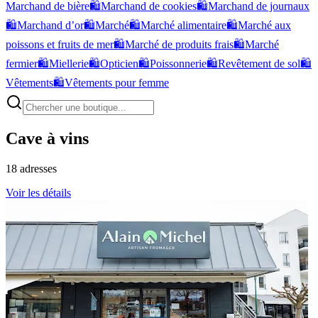
Marchand de bière
🛍️
Marchand de cookies
🛍️
Marchand de journaux
🛍️
Marchand d’or
🛍️
Marché
🛍️
Marché alimentaire
🛍️
Marché aux
poissons et fruits de mer
🛍️
Marché de produits frais
🛍️
Marché
fermier
🛍️
Miellerie
🛍️
Opticien
🛍️
Poissonnerie
🛍️
Revêtement de sol
🛍️
Vêtements
🛍️
Vêtements pour femme
Cave à vins
18
adresses
Voir les détails