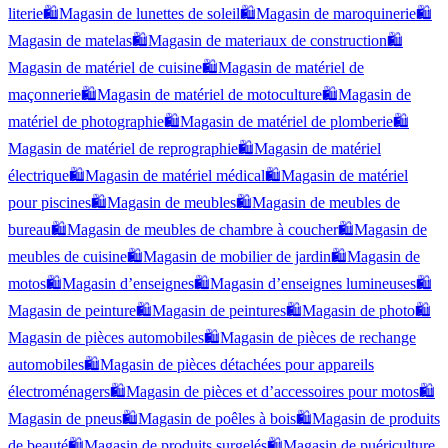
literie
🛍️
Magasin de lunettes de soleil
🛍️
Magasin de maroquinerie
🛍️
Magasin de matelas
🛍️
Magasin de materiaux de construction
🛍️
Magasin de matériel de cuisine
🛍️
Magasin de matériel de
maçonnerie
🛍️
Magasin de matériel de motoculture
🛍️
Magasin de
matériel de photographie
🛍️
Magasin de matériel de plomberie
🛍️
Magasin de matériel de reprographie
🛍️
Magasin de matériel
électrique
🛍️
Magasin de matériel médical
🛍️
Magasin de matériel
pour piscines
🛍️
Magasin de meubles
🛍️
Magasin de meubles de
bureau
🛍️
Magasin de meubles de chambre à coucher
🛍️
Magasin de
meubles de cuisine
🛍️
Magasin de mobilier de jardin
🛍️
Magasin de
motos
🛍️
Magasin d’enseignes
🛍️
Magasin d’enseignes lumineuses
🛍️
Magasin de peinture
🛍️
Magasin de peintures
🛍️
Magasin de photo
🛍️
Magasin de pièces automobiles
🛍️
Magasin de pièces de rechange
automobiles
🛍️
Magasin de pièces détachées pour appareils
électroménagers
🛍️
Magasin de pièces et d’accessoires pour motos
🛍️
Magasin de pneus
🛍️
Magasin de poêles à bois
🛍️
Magasin de produits
de beauté
🛍️
Magasin de produits surgelés
🛍️
Magasin de puériculture