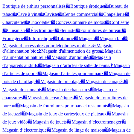
Boutique de t-shirts personnalisés
🛍️
Boutique érotique
🛍️
Bureau de
tabac
🛍️
Cave à vins
🛍️
Caviste
🛍️
Centre commercial
🛍️
Chapellerie
🛍️
Charcuterie
🛍️
Chocolatier
🛍️
Concessionnaire de motos
🛍️
Confiserie
🛍️
Cuisiniste
🛍️
Électronique
🛍️
Fleuriste
🛍️
Fournitures de bureau
🛍️
Fromagerie
🛍️
Informatique
🛍️
Librairie
🛍️
Magasin
🛍️
Magasin bio
🛍️
Magasin d’accessoires pour téléphones mobiles
🧀
Magasin
d’alimentation bio
🧀
Magasin d'alimentation de gros
🧀
Magasin
d’alimentation naturelle
🛍️
Magasin d'antiquités
🛍️
Magasin
d’appareils auditifs
🛍️
Magasin d’articles de salle de bains
🏂
Magasin
d’articles de sports
🛍️
Magasin d’articles pour animaux
🛍️
Magasin de
bois de chauffage
🛍️
Magasin de bricolage
🛍️
Magasin de canapés
🛍️
Magasin de cannabis
🛍️
Magasin de chaussures
🛍️
Magasin de
chaussures
🛍️
Magasin de cosmétiques
🛍️
Magasin de fournitures de
bureau
🛍️
Magasin de fournitures pour bars et restaurants
🛍️
Magasin
de jacuzzi
🛍️
Magasin de jeux de cartes/jeux de plateaux
🛍️
Magasin
de jeux vidéo
🛍️
Magasin de jouets
🛍️
Magasin d’électroménager
🛍️
Magasin d’électronique
🛍️
Magasin de linge de maison
🛍️
Magasin de