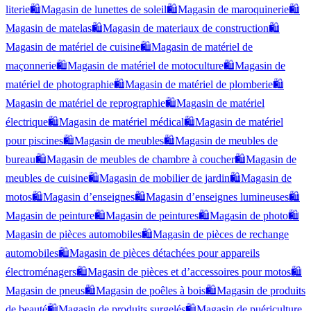
literie
🛍️
Magasin de lunettes de soleil
🛍️
Magasin de maroquinerie
🛍️
Magasin de matelas
🛍️
Magasin de materiaux de construction
🛍️
Magasin de matériel de cuisine
🛍️
Magasin de matériel de
maçonnerie
🛍️
Magasin de matériel de motoculture
🛍️
Magasin de
matériel de photographie
🛍️
Magasin de matériel de plomberie
🛍️
Magasin de matériel de reprographie
🛍️
Magasin de matériel
électrique
🛍️
Magasin de matériel médical
🛍️
Magasin de matériel
pour piscines
🛍️
Magasin de meubles
🛍️
Magasin de meubles de
bureau
🛍️
Magasin de meubles de chambre à coucher
🛍️
Magasin de
meubles de cuisine
🛍️
Magasin de mobilier de jardin
🛍️
Magasin de
motos
🛍️
Magasin d’enseignes
🛍️
Magasin d’enseignes lumineuses
🛍️
Magasin de peinture
🛍️
Magasin de peintures
🛍️
Magasin de photo
🛍️
Magasin de pièces automobiles
🛍️
Magasin de pièces de rechange
automobiles
🛍️
Magasin de pièces détachées pour appareils
électroménagers
🛍️
Magasin de pièces et d’accessoires pour motos
🛍️
Magasin de pneus
🛍️
Magasin de poêles à bois
🛍️
Magasin de produits
de beauté
🛍️
Magasin de produits surgelés
🛍️
Magasin de puériculture