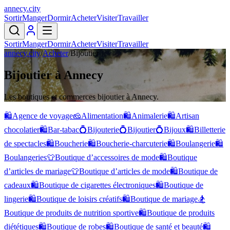
annecy
.
city
Sortir
Manger
Dormir
Acheter
Visiter
Travailler
Sortir
Manger
Dormir
Acheter
Visiter
Travailler
annecy.city
/
Acheter
/
Bijoutier
Bijoutier à Annecy
Les boutiques et commerces bijoutier à Annecy.
🛍️
Agence de voyage
🧀
Alimentation
🛍️
Animalerie
🛍️
Artisan
chocolatier
🛍️
Bar-tabac
💍
Bijouterie
💍
Bijoutier
💍
Bijoux
🛍️
Billetterie
de spectacles
🛍️
Boucherie
🛍️
Boucherie-charcuterie
🛍️
Boulangerie
🛍️
Boulangeries
👕
Boutique d’accessoires de mode
🛍️
Boutique
d’articles de mariage
👕
Boutique d’articles de mode
🛍️
Boutique de
cadeaux
🛍️
Boutique de cigarettes électroniques
🛍️
Boutique de
lingerie
🛍️
Boutique de loisirs créatifs
🛍️
Boutique de mariage
🏂
Boutique de produits de nutrition sportive
🛍️
Boutique de produits
diététiques
🛍️
Boutique de robes
🛍️
Boutique de santé et beauté
🛍️