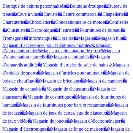
Boutique de t-shirts personnalisés
🛍️
Boutique érotique
🛍️
Bureau de
tabac
🛍️
Cave à vins
🛍️
Caviste
🛍️
Centre commercial
🛍️
Chapellerie
🛍️
Charcuterie
🛍️
Chocolatier
🛍️
Concessionnaire de motos
🛍️
Confiserie
🛍️
Cuisiniste
🛍️
Électronique
🛍️
Fleuriste
🛍️
Fournitures de bureau
🛍️
Fromagerie
🛍️
Informatique
🛍️
Librairie
🛍️
Magasin
🛍️
Magasin bio
🛍️
Magasin d’accessoires pour téléphones mobiles
🧀
Magasin
d’alimentation bio
🧀
Magasin d'alimentation de gros
🧀
Magasin
d’alimentation naturelle
🛍️
Magasin d'antiquités
🛍️
Magasin
d’appareils auditifs
🛍️
Magasin d’articles de salle de bains
🏂
Magasin
d’articles de sports
🛍️
Magasin d’articles pour animaux
🛍️
Magasin de
bois de chauffage
🛍️
Magasin de bricolage
🛍️
Magasin de canapés
🛍️
Magasin de cannabis
🛍️
Magasin de chaussures
🛍️
Magasin de
chaussures
🛍️
Magasin de cosmétiques
🛍️
Magasin de fournitures de
bureau
🛍️
Magasin de fournitures pour bars et restaurants
🛍️
Magasin
de jacuzzi
🛍️
Magasin de jeux de cartes/jeux de plateaux
🛍️
Magasin
de jeux vidéo
🛍️
Magasin de jouets
🛍️
Magasin d’électroménager
🛍️
Magasin d’électronique
🛍️
Magasin de linge de maison
🛍️
Magasin de