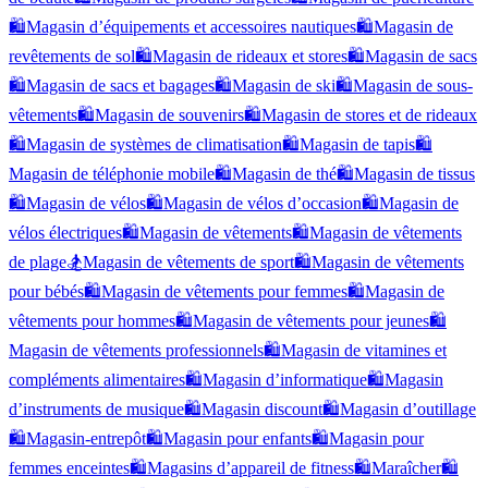
🛍️
Magasin d’équipements et accessoires nautiques
🛍️
Magasin de
revêtements de sol
🛍️
Magasin de rideaux et stores
🛍️
Magasin de sacs
🛍️
Magasin de sacs et bagages
🛍️
Magasin de ski
🛍️
Magasin de sous-
vêtements
🛍️
Magasin de souvenirs
🛍️
Magasin de stores et de rideaux
🛍️
Magasin de systèmes de climatisation
🛍️
Magasin de tapis
🛍️
Magasin de téléphonie mobile
🛍️
Magasin de thé
🛍️
Magasin de tissus
🛍️
Magasin de vélos
🛍️
Magasin de vélos d’occasion
🛍️
Magasin de
vélos électriques
🛍️
Magasin de vêtements
🛍️
Magasin de vêtements
de plage
🏂
Magasin de vêtements de sport
🛍️
Magasin de vêtements
pour bébés
🛍️
Magasin de vêtements pour femmes
🛍️
Magasin de
vêtements pour hommes
🛍️
Magasin de vêtements pour jeunes
🛍️
Magasin de vêtements professionnels
🛍️
Magasin de vitamines et
compléments alimentaires
🛍️
Magasin d’informatique
🛍️
Magasin
d’instruments de musique
🛍️
Magasin discount
🛍️
Magasin d’outillage
🛍️
Magasin-entrepôt
🛍️
Magasin pour enfants
🛍️
Magasin pour
femmes enceintes
🛍️
Magasins d’appareil de fitness
🛍️
Maraîcher
🛍️