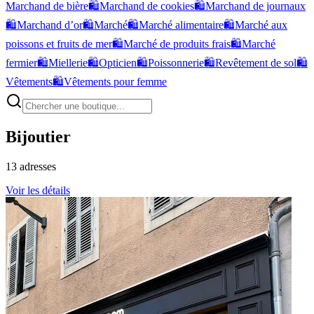
Marchand de bière
🛍️
Marchand de cookies
🛍️
Marchand de journaux
🛍️
Marchand d’or
🛍️
Marché
🛍️
Marché alimentaire
🛍️
Marché aux
poissons et fruits de mer
🛍️
Marché de produits frais
🛍️
Marché
fermier
🛍️
Miellerie
🛍️
Opticien
🛍️
Poissonnerie
🛍️
Revêtement de sol
🛍️
Vêtements
🛍️
Vêtements pour femme
Bijoutier
13
adresses
Voir les détails