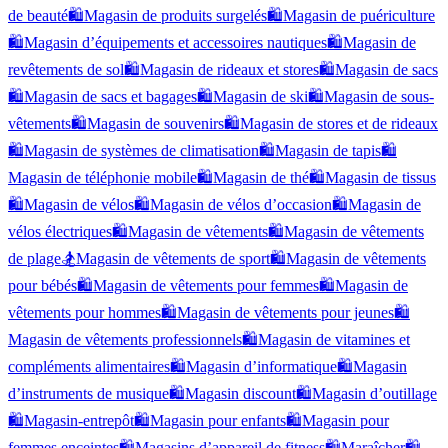
de beauté
🛍️
Magasin de produits surgelés
🛍️
Magasin de puériculture
🛍️
Magasin d’équipements et accessoires nautiques
🛍️
Magasin de
revêtements de sol
🛍️
Magasin de rideaux et stores
🛍️
Magasin de sacs
🛍️
Magasin de sacs et bagages
🛍️
Magasin de ski
🛍️
Magasin de sous-
vêtements
🛍️
Magasin de souvenirs
🛍️
Magasin de stores et de rideaux
🛍️
Magasin de systèmes de climatisation
🛍️
Magasin de tapis
🛍️
Magasin de téléphonie mobile
🛍️
Magasin de thé
🛍️
Magasin de tissus
🛍️
Magasin de vélos
🛍️
Magasin de vélos d’occasion
🛍️
Magasin de
vélos électriques
🛍️
Magasin de vêtements
🛍️
Magasin de vêtements
de plage
🏂
Magasin de vêtements de sport
🛍️
Magasin de vêtements
pour bébés
🛍️
Magasin de vêtements pour femmes
🛍️
Magasin de
vêtements pour hommes
🛍️
Magasin de vêtements pour jeunes
🛍️
Magasin de vêtements professionnels
🛍️
Magasin de vitamines et
compléments alimentaires
🛍️
Magasin d’informatique
🛍️
Magasin
d’instruments de musique
🛍️
Magasin discount
🛍️
Magasin d’outillage
🛍️
Magasin-entrepôt
🛍️
Magasin pour enfants
🛍️
Magasin pour
femmes enceintes
🛍️
Magasins d’appareil de fitness
🛍️
Maraîcher
🛍️