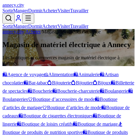
annecy
.
city
Sortir
Manger
Dormir
Acheter
Visiter
Travailler
Sortir
Manger
Dormir
Acheter
Visiter
Travailler
annecy.city
/
Acheter
/
Magasin de matériel électrique
Magasin de matériel électrique à Annecy
Les boutiques et commerces magasin de matériel électrique à
Annecy.
🛍️
Agence de voyage
🧀
Alimentation
🛍️
Animalerie
🛍️
Artisan
chocolatier
🛍️
Bar-tabac
💍
Bijouterie
💍
Bijoutier
💍
Bijoux
🛍️
Billetterie
de spectacles
🛍️
Boucherie
🛍️
Boucherie-charcuterie
🛍️
Boulangerie
🛍️
Boulangeries
👕
Boutique d’accessoires de mode
🛍️
Boutique
d’articles de mariage
👕
Boutique d’articles de mode
🛍️
Boutique de
cadeaux
🛍️
Boutique de cigarettes électroniques
🛍️
Boutique de
lingerie
🛍️
Boutique de loisirs créatifs
🛍️
Boutique de mariage
🏂
Boutique de produits de nutrition sportive
🛍️
Boutique de produits