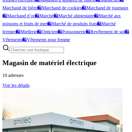
Marchand de bière
🛍️
Marchand de cookies
🛍️
Marchand de journaux
🛍️
Marchand d’or
🛍️
Marché
🛍️
Marché alimentaire
🛍️
Marché aux
poissons et fruits de mer
🛍️
Marché de produits frais
🛍️
Marché
fermier
🛍️
Miellerie
🛍️
Opticien
🛍️
Poissonnerie
🛍️
Revêtement de sol
🛍️
Vêtements
🛍️
Vêtements pour femme
Magasin de matériel électrique
10
adresses
Voir les détails