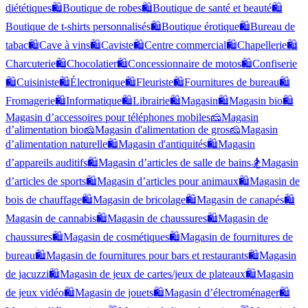
diététiques
🛍️
Boutique de robes
🛍️
Boutique de santé et beauté
🛍️
Boutique de t-shirts personnalisés
🛍️
Boutique érotique
🛍️
Bureau de
tabac
🛍️
Cave à vins
🛍️
Caviste
🛍️
Centre commercial
🛍️
Chapellerie
🛍️
Charcuterie
🛍️
Chocolatier
🛍️
Concessionnaire de motos
🛍️
Confiserie
🛍️
Cuisiniste
🛍️
Électronique
🛍️
Fleuriste
🛍️
Fournitures de bureau
🛍️
Fromagerie
🛍️
Informatique
🛍️
Librairie
🛍️
Magasin
🛍️
Magasin bio
🛍️
Magasin d’accessoires pour téléphones mobiles
🧀
Magasin
d’alimentation bio
🧀
Magasin d'alimentation de gros
🧀
Magasin
d’alimentation naturelle
🛍️
Magasin d'antiquités
🛍️
Magasin
d’appareils auditifs
🛍️
Magasin d’articles de salle de bains
🏂
Magasin
d’articles de sports
🛍️
Magasin d’articles pour animaux
🛍️
Magasin de
bois de chauffage
🛍️
Magasin de bricolage
🛍️
Magasin de canapés
🛍️
Magasin de cannabis
🛍️
Magasin de chaussures
🛍️
Magasin de
chaussures
🛍️
Magasin de cosmétiques
🛍️
Magasin de fournitures de
bureau
🛍️
Magasin de fournitures pour bars et restaurants
🛍️
Magasin
de jacuzzi
🛍️
Magasin de jeux de cartes/jeux de plateaux
🛍️
Magasin
de jeux vidéo
🛍️
Magasin de jouets
🛍️
Magasin d’électroménager
🛍️