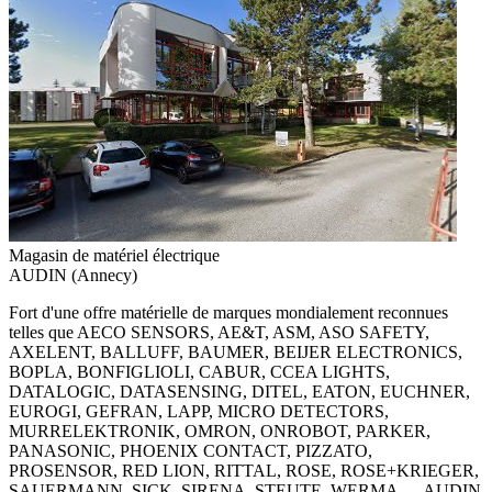
Magasin de matériel électrique
AUDIN (Annecy)
Fort d'une offre matérielle de marques mondialement reconnues
telles que AECO SENSORS, AE&T, ASM, ASO SAFETY,
AXELENT, BALLUFF, BAUMER, BEIJER ELECTRONICS,
BOPLA, BONFIGLIOLI, CABUR, CCEA LIGHTS,
DATALOGIC, DATASENSING, DITEL, EATON, EUCHNER,
EUROGI, GEFRAN, LAPP, MICRO DETECTORS,
MURRELEKTRONIK, OMRON, ONROBOT, PARKER,
PANASONIC, PHOENIX CONTACT, PIZZATO,
PROSENSOR, RED LION, RITTAL, ROSE, ROSE+KRIEGER,
SAUERMANN, SICK, SIRENA, STEUTE, WERMA .... AUDIN