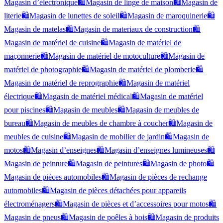
Magasin d’électronique
🛍️
Magasin de linge de maison
🛍️
Magasin de
literie
🛍️
Magasin de lunettes de soleil
🛍️
Magasin de maroquinerie
🛍️
Magasin de matelas
🛍️
Magasin de materiaux de construction
🛍️
Magasin de matériel de cuisine
🛍️
Magasin de matériel de
maçonnerie
🛍️
Magasin de matériel de motoculture
🛍️
Magasin de
matériel de photographie
🛍️
Magasin de matériel de plomberie
🛍️
Magasin de matériel de reprographie
🛍️
Magasin de matériel
électrique
🛍️
Magasin de matériel médical
🛍️
Magasin de matériel
pour piscines
🛍️
Magasin de meubles
🛍️
Magasin de meubles de
bureau
🛍️
Magasin de meubles de chambre à coucher
🛍️
Magasin de
meubles de cuisine
🛍️
Magasin de mobilier de jardin
🛍️
Magasin de
motos
🛍️
Magasin d’enseignes
🛍️
Magasin d’enseignes lumineuses
🛍️
Magasin de peinture
🛍️
Magasin de peintures
🛍️
Magasin de photo
🛍️
Magasin de pièces automobiles
🛍️
Magasin de pièces de rechange
automobiles
🛍️
Magasin de pièces détachées pour appareils
électroménagers
🛍️
Magasin de pièces et d’accessoires pour motos
🛍️
Magasin de pneus
🛍️
Magasin de poêles à bois
🛍️
Magasin de produits