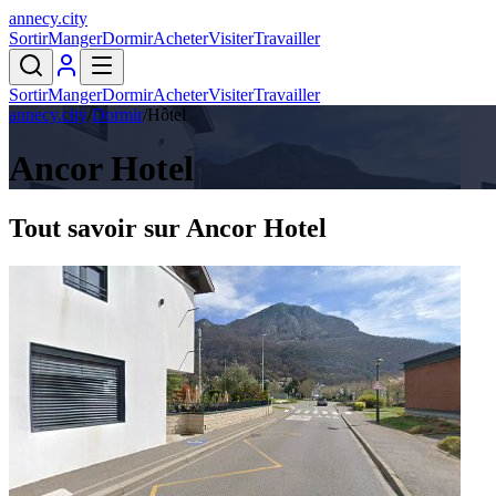
annecy
.
city
Sortir
Manger
Dormir
Acheter
Visiter
Travailler
Sortir
Manger
Dormir
Acheter
Visiter
Travailler
annecy.city
/
Dormir
/
Hôtel
Ancor Hotel
Tout savoir sur
Ancor Hotel