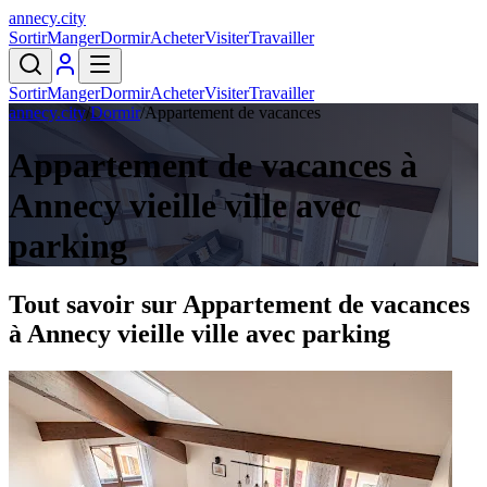
annecy
.
city
Sortir
Manger
Dormir
Acheter
Visiter
Travailler
Sortir
Manger
Dormir
Acheter
Visiter
Travailler
annecy.city
/
Dormir
/
Appartement de vacances
Appartement de vacances à
Annecy vieille ville avec
parking
Tout savoir sur
Appartement de vacances
à Annecy vieille ville avec parking