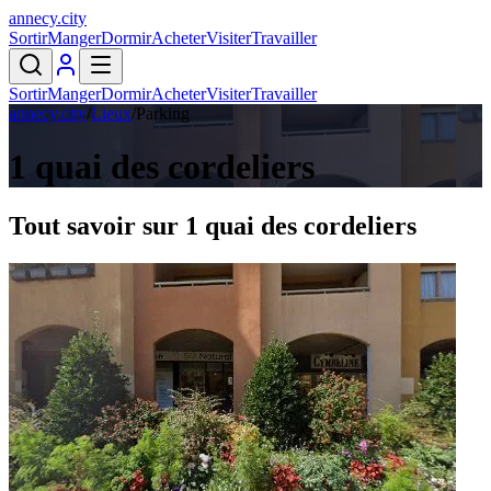
annecy
.
city
Sortir
Manger
Dormir
Acheter
Visiter
Travailler
Sortir
Manger
Dormir
Acheter
Visiter
Travailler
annecy.city
/
Lieux
/
Parking
1 quai des cordeliers
Tout savoir sur
1 quai des cordeliers