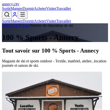
annecy
.
city
Sortir
Manger
Dormir
Acheter
Visiter
Travailler
Sortir
Manger
Dormir
Acheter
Visiter
Travailler
annecy.city
/
Lieux
/
Service de réparation de ski
100 % Sports - Annecy
Tout savoir sur
100 % Sports - Annecy
Magasin de ski et sports outdoor - Textile, matériel, atelier...location
journée et saison de ski.