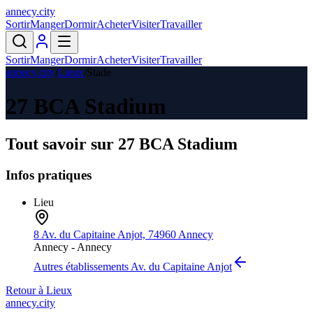
annecy
.
city
Sortir
Manger
Dormir
Acheter
Visiter
Travailler
Sortir
Manger
Dormir
Acheter
Visiter
Travailler
annecy.city
/
Lieux
/
Stade
27 BCA Stadium
Tout savoir sur
27 BCA Stadium
Infos pratiques
Lieu
8 Av. du Capitaine Anjot, 74960 Annecy
Annecy -
Annecy
Autres établissements
Av. du Capitaine Anjot
Retour à
Lieux
annecy.city