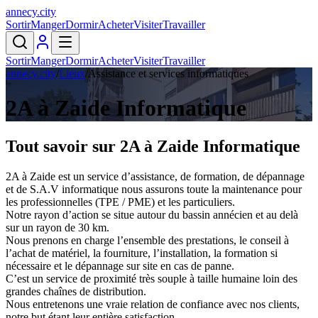
annecy
.
city
Sortir
Manger
Dormir
Acheter
Visiter
Travailler
Sortir
Manger
Dormir
Acheter
Visiter
Travailler
annecy.city
/
Lieux
/
Assistance et services informatiques
2A à Zaide Informatique
Tout savoir sur
2A à Zaide Informatique
2A à Zaide est un service d’assistance, de formation, de dépannage
et de S.A.V informatique nous assurons toute la maintenance pour
les professionnelles (TPE / PME) et les particuliers.
Notre rayon d’action se situe autour du bassin annécien et au delà
sur un rayon de 30 km.
Nous prenons en charge l’ensemble des prestations, le conseil à
l’achat de matériel, la fourniture, l’installation, la formation si
nécessaire et le dépannage sur site en cas de panne.
C’est un service de proximité très souple à taille humaine loin des
grandes chaînes de distribution.
Nous entretenons une vraie relation de confiance avec nos clients,
notre but étant leur entière satisfaction.