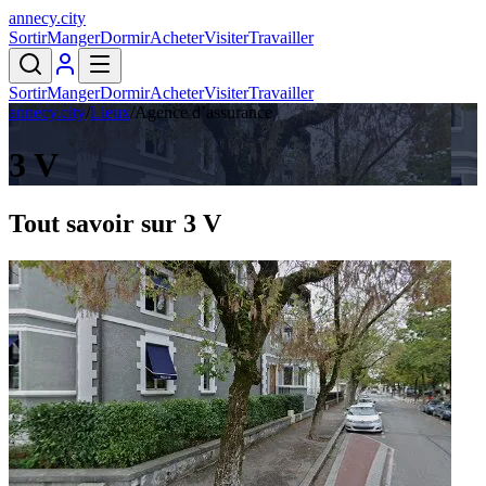
annecy
.
city
Sortir
Manger
Dormir
Acheter
Visiter
Travailler
Sortir
Manger
Dormir
Acheter
Visiter
Travailler
annecy.city
/
Lieux
/
Agence d’assurance
3 V
Tout savoir sur
3 V