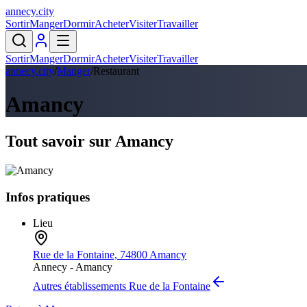
annecy
.
city
Sortir
Manger
Dormir
Acheter
Visiter
Travailler
Sortir
Manger
Dormir
Acheter
Visiter
Travailler
annecy.city
/
Manger
/
Restaurant
Amancy
Tout savoir sur
Amancy
Infos pratiques
Lieu
Rue de la Fontaine, 74800 Amancy
Annecy -
Amancy
Autres établissements
Rue de la Fontaine