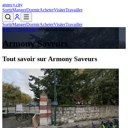
annecy
.
city
Sortir
Manger
Dormir
Acheter
Visiter
Travailler
Sortir
Manger
Dormir
Acheter
Visiter
Travailler
annecy.city
/
Manger
/
Restauration rapide
Armony Saveurs
Tout savoir sur
Armony Saveurs