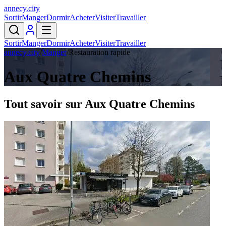
annecy
.
city
Sortir
Manger
Dormir
Acheter
Visiter
Travailler
Sortir
Manger
Dormir
Acheter
Visiter
Travailler
annecy.city
/
Manger
/
Restauration rapide
Aux Quatre Chemins
Tout savoir sur
Aux Quatre Chemins