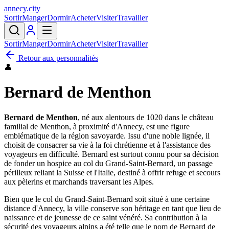
annecy
.
city
Sortir
Manger
Dormir
Acheter
Visiter
Travailler
Sortir
Manger
Dormir
Acheter
Visiter
Travailler
Retour aux personnalités
👤
Bernard de Menthon
Bernard de Menthon
, né aux alentours de 1020 dans le château
familial de Menthon, à proximité d'Annecy, est une figure
emblématique de la région savoyarde. Issu d'une noble lignée, il
choisit de consacrer sa vie à la foi chrétienne et à l'assistance des
voyageurs en difficulté. Bernard est surtout connu pour sa décision
de fonder un hospice au col du Grand-Saint-Bernard, un passage
périlleux reliant la Suisse et l'Italie, destiné à offrir refuge et secours
aux pèlerins et marchands traversant les Alpes.
Bien que le col du Grand-Saint-Bernard soit situé à une certaine
distance d'Annecy, la ville conserve son héritage en tant que lieu de
naissance et de jeunesse de ce saint vénéré. Sa contribution à la
sécurité des voyageurs alpins a été telle que le nom de Bernard de