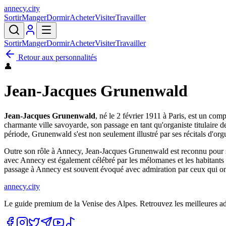
annecy
.
city
Sortir
Manger
Dormir
Acheter
Visiter
Travailler
Sortir
Manger
Dormir
Acheter
Visiter
Travailler
Retour aux personnalités
👤
Jean-Jacques Grunenwald
Jean-Jacques Grunenwald
, né le 2 février 1911 à Paris, est un com
charmante ville savoyarde, son passage en tant qu'organiste titulaire 
période, Grunenwald s'est non seulement illustré par ses récitals d'org
Outre son rôle à Annecy, Jean-Jacques Grunenwald est reconnu pour s
avec Annecy est également célébré par les mélomanes et les habitants 
passage à Annecy est souvent évoqué avec admiration par ceux qui on
annecy.city
Le guide premium de la Venise des Alpes. Retrouvez les meilleures a