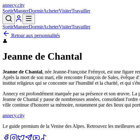
annecy
.
city
Sortir
Manger
Dormir
Acheter
Visiter
Travailler
Sortir
Manger
Dormir
Acheter
Visiter
Travailler
Retour aux personnalités
👤
Jeanne de Chantal
Jeanne de Chantal
, née Jeanne-Françoise Frémyot, est une figure re
Après la mort de son mari, elle rencontre François de Sales, évêque d'A
institut religieux qui se concentre sur l'humilité et la charité, et qui s
Annecy est profondément marquée par sa présence et son œuvre. La premi
Jeanne de Chantal y passe de nombreuses années, consolidant l'ordre et
ville continue d'honorer sa mémoire, notamment par des lieux qui porte
annecy.city
Le guide premium de la Venise des Alpes. Retrouvez les meilleures a