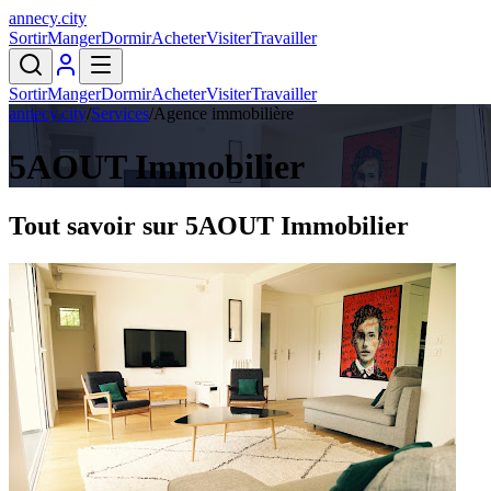
annecy
.
city
Sortir
Manger
Dormir
Acheter
Visiter
Travailler
Sortir
Manger
Dormir
Acheter
Visiter
Travailler
annecy.city
/
Services
/
Agence immobilière
5AOUT Immobilier
Tout savoir sur
5AOUT Immobilier