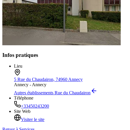
Infos pratiques
Lieu
5 Rue du Chaudairon, 74960 Annecy
Annecy -
Annecy
Autres établissements
Rue du Chaudairon
Téléphone
+33450243200
Site Web
Visiter le site
Retour à
Services