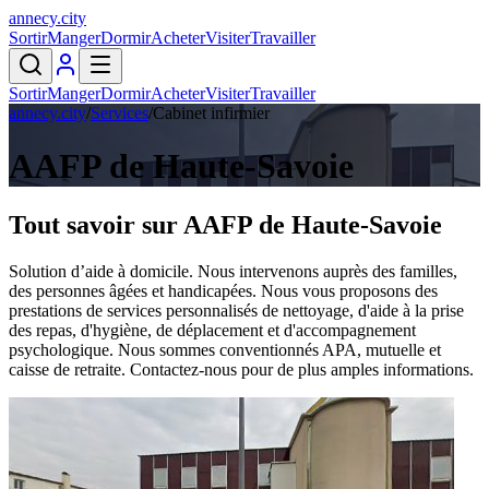
annecy
.
city
Sortir
Manger
Dormir
Acheter
Visiter
Travailler
Sortir
Manger
Dormir
Acheter
Visiter
Travailler
annecy.city
/
Services
/
Cabinet infirmier
AAFP de Haute-Savoie
Tout savoir sur
AAFP de Haute-Savoie
Solution d’aide à domicile. Nous intervenons auprès des familles,
des personnes âgées et handicapées. Nous vous proposons des
prestations de services personnalisés de nettoyage, d'aide à la prise
des repas, d'hygiène, de déplacement et d'accompagnement
psychologique. Nous sommes conventionnés APA, mutuelle et
caisse de retraite. Contactez-nous pour de plus amples informations.