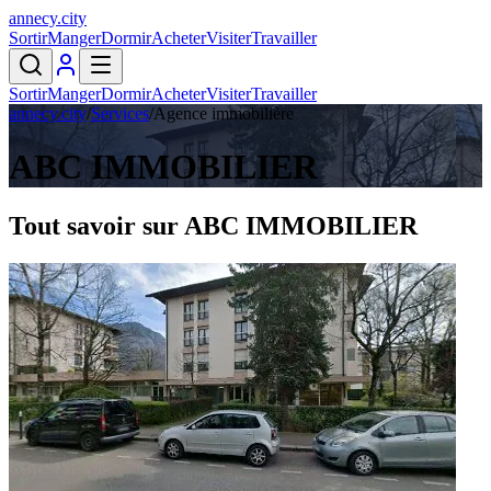
annecy
.
city
Sortir
Manger
Dormir
Acheter
Visiter
Travailler
Sortir
Manger
Dormir
Acheter
Visiter
Travailler
annecy.city
/
Services
/
Agence immobilière
ABC IMMOBILIER
Tout savoir sur
ABC IMMOBILIER