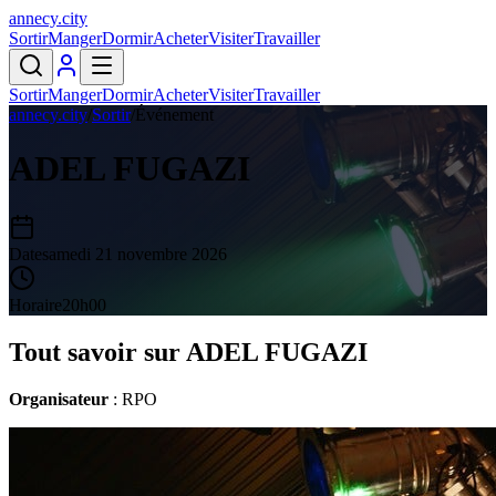
annecy
.
city
Sortir
Manger
Dormir
Acheter
Visiter
Travailler
Sortir
Manger
Dormir
Acheter
Visiter
Travailler
annecy.city
/
Sortir
/
Événement
ADEL FUGAZI
Date
samedi 21 novembre 2026
Horaire
20h00
Tout savoir sur
ADEL FUGAZI
Organisateur
: RPO