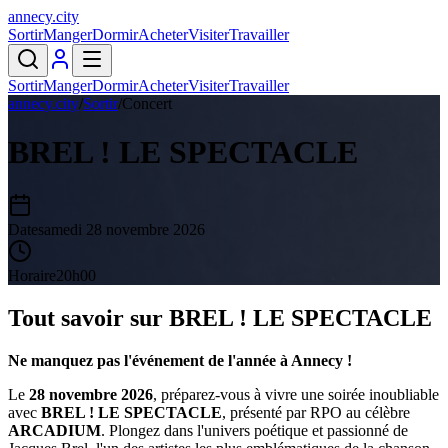
annecy
.
city
Sortir
Manger
Dormir
Acheter
Visiter
Travailler
Sortir
Manger
Dormir
Acheter
Visiter
Travailler
annecy.city
/
Sortir
/
Concert
BREL ! LE SPECTACLE
Date
samedi 28 novembre 2026
Horaire
20h00
Tout savoir sur
BREL ! LE SPECTACLE
Ne manquez pas l'événement de l'année à Annecy !
Le
28 novembre 2026
, préparez-vous à vivre une soirée inoubliable
avec
BREL ! LE SPECTACLE
, présenté par RPO au célèbre
ARCADIUM
. Plongez dans l'univers poétique et passionné de