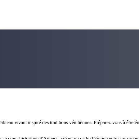
e tableau vivant inspiré des traditions vénitiennes. Préparez-vous à êtr
ns le cœur historique d'Annecy, créant un cadre féérique entre ses canaux 