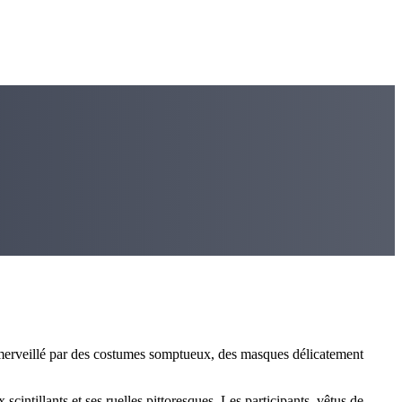
e émerveillé par des costumes somptueux, des masques délicatement
scintillants et ses ruelles pittoresques. Les participants, vêtus de