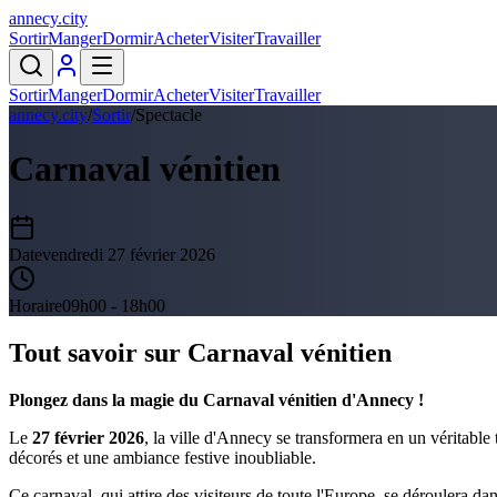
annecy
.
city
Sortir
Manger
Dormir
Acheter
Visiter
Travailler
Sortir
Manger
Dormir
Acheter
Visiter
Travailler
annecy.city
/
Sortir
/
Spectacle
Carnaval vénitien
Date
vendredi 27 février 2026
Horaire
09h00 - 18h00
Tout savoir sur
Carnaval vénitien
Plongez dans la magie du Carnaval vénitien d'Annecy !
Le
27 février 2026
, la ville d'Annecy se transformera en un véritabl
décorés et une ambiance festive inoubliable.
Ce carnaval, qui attire des visiteurs de toute l'Europe, se déroulera da