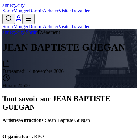
annecy
.
city
Sortir
Manger
Dormir
Acheter
Visiter
Travailler
Sortir
Manger
Dormir
Acheter
Visiter
Travailler
annecy.city
/
Sortir
/
Événement
JEAN BAPTISTE GUEGAN
Date
samedi 14 novembre 2026
Horaire
20h00
Tout savoir sur
JEAN BAPTISTE
GUEGAN
Artistes/Attractions
: Jean-Baptiste Guegan
Organisateur
: RPO