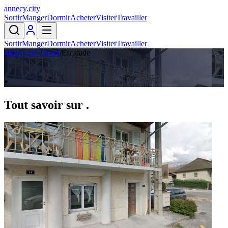
annecy
.
city
Sortir
Manger
Dormir
Acheter
Visiter
Travailler
Sortir
Manger
Dormir
Acheter
Visiter
Travailler
annecy.city
/
Sport
/
Escalade
.
Tout savoir sur
.