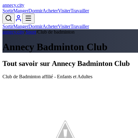
annecy
.
city
Sortir
Manger
Dormir
Acheter
Visiter
Travailler
Sortir
Manger
Dormir
Acheter
Visiter
Travailler
annecy.city
/
Sport
/
Club de badminton
Annecy Badminton Club
Tout savoir sur
Annecy Badminton Club
Club de Badminton affilié - Enfants et Adultes