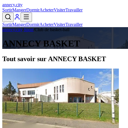
annecy
.
city
Sortir
Manger
Dormir
Acheter
Visiter
Travailler
Sortir
Manger
Dormir
Acheter
Visiter
Travailler
annecy.city
/
Sport
/
Club de basket-ball
ANNECY BASKET
Tout savoir sur
ANNECY BASKET