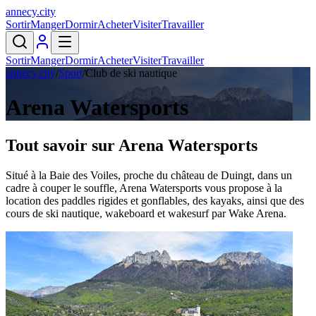
annecy
.
city
Sortir
Manger
Dormir
Acheter
Visiter
Travailler
Sortir
Manger
Dormir
Acheter
Visiter
Travailler
annecy.city
/
Sport
/
Club de ski nautique
Arena Watersports
Tout savoir sur
Arena Watersports
Situé à la Baie des Voiles, proche du château de Duingt, dans un
cadre à couper le souffle, Arena Watersports vous propose à la
location des paddles rigides et gonflables, des kayaks, ainsi que des
cours de ski nautique, wakeboard et wakesurf par Wake Arena.