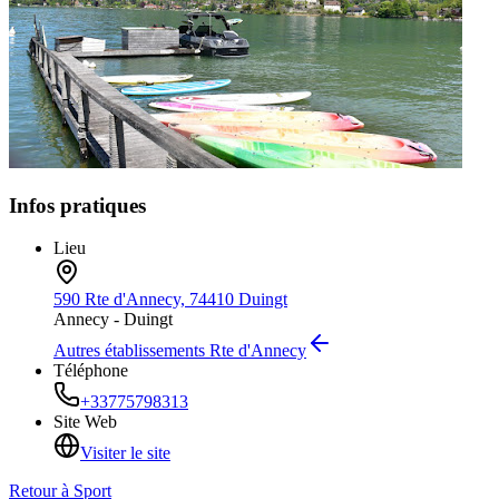
Infos pratiques
Lieu
590 Rte d'Annecy, 74410 Duingt
Annecy -
Duingt
Autres établissements
Rte d'Annecy
Téléphone
+33775798313
Site Web
Visiter le site
Retour à
Sport