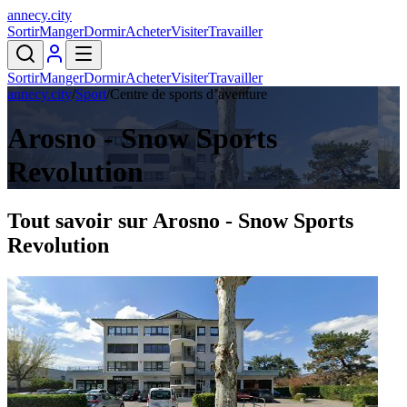
annecy
.
city
Sortir
Manger
Dormir
Acheter
Visiter
Travailler
Sortir
Manger
Dormir
Acheter
Visiter
Travailler
annecy.city
/
Sport
/
Centre de sports d’aventure
Arosno - Snow Sports
Revolution
Tout savoir sur
Arosno - Snow Sports
Revolution