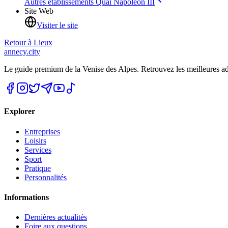
Autres établissements
Quai Napoléon III
Site Web
Visiter le site
Retour à
Lieux
annecy.city
Le guide premium de la Venise des Alpes. Retrouvez les meilleures a
Explorer
Entreprises
Loisirs
Services
Sport
Pratique
Personnalités
Informations
Dernières actualités
Foire aux questions