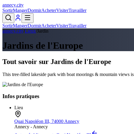
annecy
.
city
Sortir
Manger
Dormir
Acheter
Visiter
Travailler
Sortir
Manger
Dormir
Acheter
Visiter
Travailler
annecy.city
/
Lieux
/
Jardin
Jardins de l'Europe
Tout savoir sur
Jardins de l'Europe
This tree-filled lakeside park with boat moorings & mountain views is
Infos pratiques
Lieu
Quai Napoléon III, 74000 Annecy
Annecy -
Annecy