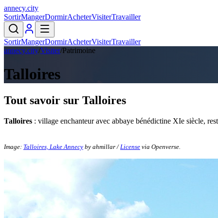
annecy
.
city
Sortir
Manger
Dormir
Acheter
Visiter
Travailler
Sortir
Manger
Dormir
Acheter
Visiter
Travailler
annecy.city
/
Visiter
/
Patrimoine
Talloires
Tout savoir sur
Talloires
Talloires
: village enchanteur avec abbaye bénédictine XIe siècle, resta
Image:
Talloires, Lake Annecy
by ahmillar /
License
via Openverse.