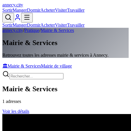
annecy
.
city
Sortir
Manger
Dormir
Acheter
Visiter
Travailler
Sortir
Manger
Dormir
Acheter
Visiter
Travailler
annecy.city
/
Pratique
/
Mairie & Services
Mairie & Services
Retrouvez toutes les adresses mairie & services à Annecy.
🏛️
Mairie & Services
Mairie de village
Mairie & Services
1
adresses
Voir les détails