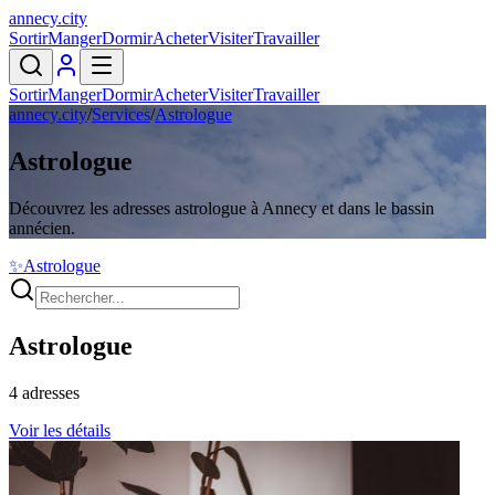
annecy
.
city
Sortir
Manger
Dormir
Acheter
Visiter
Travailler
Sortir
Manger
Dormir
Acheter
Visiter
Travailler
annecy.city
/
Services
/
Astrologue
Astrologue
Découvrez les adresses astrologue à Annecy et dans le bassin
annécien.
✨
Astrologue
Astrologue
4
adresses
Voir les détails