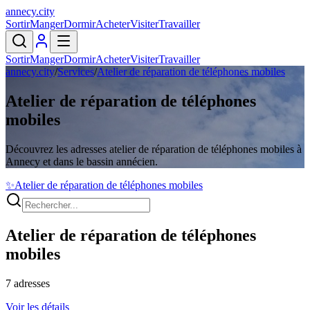
annecy
.
city
Sortir
Manger
Dormir
Acheter
Visiter
Travailler
Sortir
Manger
Dormir
Acheter
Visiter
Travailler
annecy.city
/
Services
/
Atelier de réparation de téléphones mobiles
Atelier de réparation de téléphones
mobiles
Découvrez les adresses atelier de réparation de téléphones mobiles à
Annecy et dans le bassin annécien.
✨
Atelier de réparation de téléphones mobiles
Atelier de réparation de téléphones
mobiles
7
adresses
Voir les détails