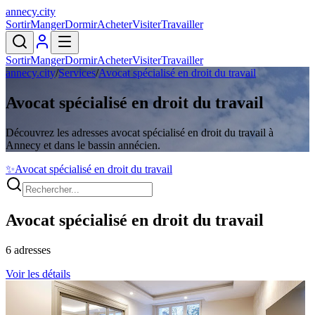
annecy
.
city
Sortir
Manger
Dormir
Acheter
Visiter
Travailler
Sortir
Manger
Dormir
Acheter
Visiter
Travailler
annecy.city
/
Services
/
Avocat spécialisé en droit du travail
Avocat spécialisé en droit du travail
Découvrez les adresses avocat spécialisé en droit du travail à
Annecy et dans le bassin annécien.
✨
Avocat spécialisé en droit du travail
Avocat spécialisé en droit du travail
6
adresses
Voir les détails