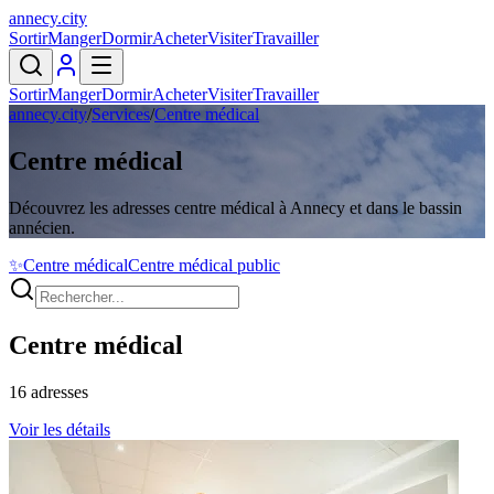
annecy
.
city
Sortir
Manger
Dormir
Acheter
Visiter
Travailler
Sortir
Manger
Dormir
Acheter
Visiter
Travailler
annecy.city
/
Services
/
Centre médical
Centre médical
Découvrez les adresses centre médical à Annecy et dans le bassin
annécien.
✨
Centre médical
Centre médical public
Centre médical
16
adresses
Voir les détails