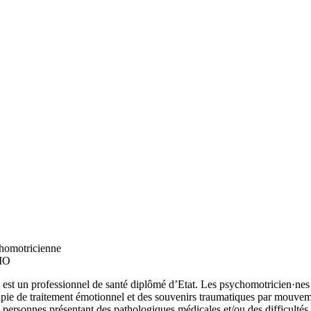
homotricienne
IMO
 est un professionnel de santé diplômé d’Etat. Les psychomotricien·nes t
rapie de traitement émotionnel et des souvenirs traumatiques par mouveme
aux personnes présentant des pathologiques médicales et/ou des difficulté