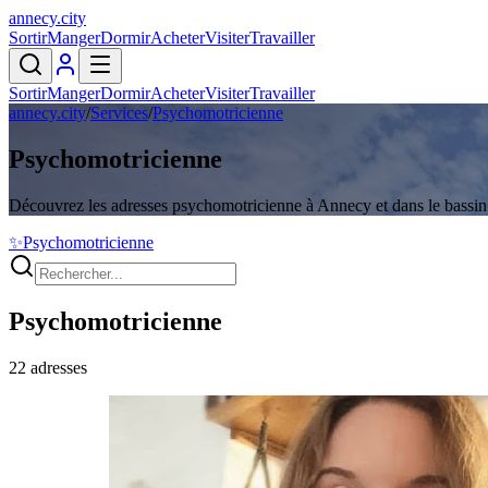
annecy
.
city
Sortir
Manger
Dormir
Acheter
Visiter
Travailler
Sortir
Manger
Dormir
Acheter
Visiter
Travailler
annecy.city
/
Services
/
Psychomotricienne
Psychomotricienne
Découvrez les adresses psychomotricienne à Annecy et dans le bassin
✨
Psychomotricienne
Psychomotricienne
22
adresses