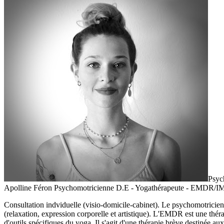
Psyc
Apolline Féron Psychomotricienne D.E - Yogathérapeute - EMDR/
Consultation indviduelle (visio-domicile-cabinet). Le psychomotricien
(relaxation, expression corporelle et artistique). L'EMDR est une thé
d'outils spécifiques du yoga. Il s'agit d'une thérapie brève destinée 