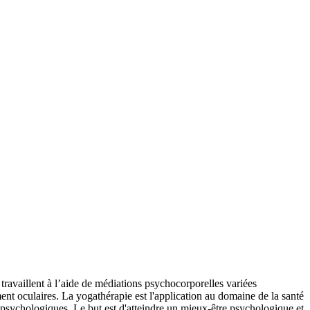
ravaillent à l’aide de médiations psychocorporelles variées
nt oculaires. La yogathérapie est l'application au domaine de la santé
s psychologiques. Le but est d'atteindre un mieux-être psychologique et