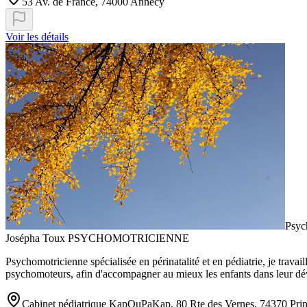
53 Av. de France, 74000 Annecy
Voir les détails
Psyc
Josépha Toux PSYCHOMOTRICIENNE
Psychomotricienne spécialisée en périnatalité et en pédiatrie, je trava
psychomoteurs, afin d'accompagner au mieux les enfants dans leur dév
Cabinet pédiatrique KapOuPaKap, 80 Rte des Vernes, 74370 Pri