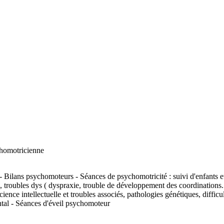
homotricienne
 psychomoteurs - Séances de psychomotricité : suivi d'enfants et ad
l, troubles dys ( dyspraxie, trouble de développement des coordinations.
éficience intellectuelle et troubles associés, pathologies génétiques, diff
ntal - Séances d'éveil psychomoteur