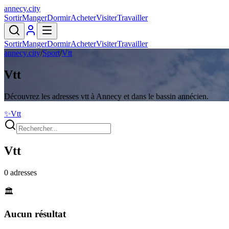
annecy
.
city
Sortir
Manger
Dormir
Acheter
Visiter
Travailler
Sortir
Manger
Dormir
Acheter
Visiter
Travailler
annecy.city
/
Sport
/
Vtt
Vtt
Découvrez les adresses vtt à Annecy et dans le bassin annécien.
✨
Vtt
Vtt
0
adresses
🏛️
Aucun résultat