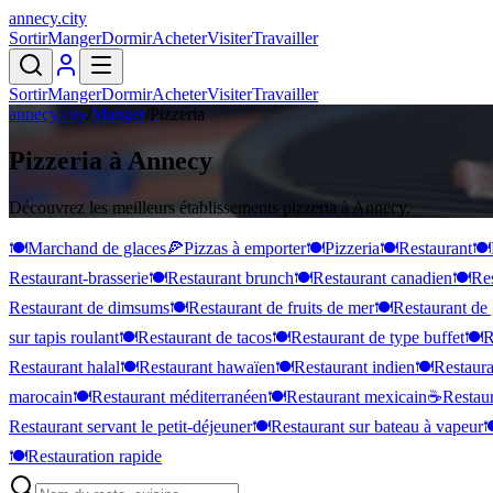
annecy
.
city
Sortir
Manger
Dormir
Acheter
Visiter
Travailler
Sortir
Manger
Dormir
Acheter
Visiter
Travailler
annecy.city
/
Manger
/
Pizzeria
Pizzeria à Annecy
Découvrez les meilleurs établissements pizzeria à Annecy.
🍽️
Marchand de glaces
🍕
Pizzas à emporter
🍽️
Pizzeria
🍽️
Restaurant
🍽️
Restaurant-brasserie
🍽️
Restaurant brunch
🍽️
Restaurant canadien
🍽️
Res
Restaurant de dimsums
🍽️
Restaurant de fruits de mer
🍽️
Restaurant de 
sur tapis roulant
🍽️
Restaurant de tacos
🍽️
Restaurant de type buffet
🍽️
R
Restaurant halal
🍽️
Restaurant hawaïen
🍽️
Restaurant indien
🍽️
Restaura
marocain
🍽️
Restaurant méditerranéen
🍽️
Restaurant mexicain
☕
Restaur
Restaurant servant le petit-déjeuner
🍽️
Restaurant sur bateau à vapeur

🍽️
Restauration rapide