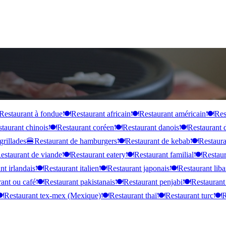
Restaurant à fondue
🍽️
Restaurant africain
🍽️
Restaurant américain
🍽️
Res
taurant chinois
🍽️
Restaurant coréen
🍽️
Restaurant danois
🍽️
Restaurant 
grillades
🍔
Restaurant de hamburgers
🍽️
Restaurant de kebab
🍽️
Restaura
estaurant de viande
🍽️
Restaurant eatery
🍽️
Restaurant familial
🍽️
Restaur
nt irlandais
🍽️
Restaurant italien
🍽️
Restaurant japonais
🍽️
Restaurant liba
ant ou café
🍽️
Restaurant pakistanais
🍽️
Restaurant penjabi
🍽️
Restaurant
️
Restaurant tex-mex (Mexique)
🍽️
Restaurant thaï
🍽️
Restaurant turc
🍽️
R