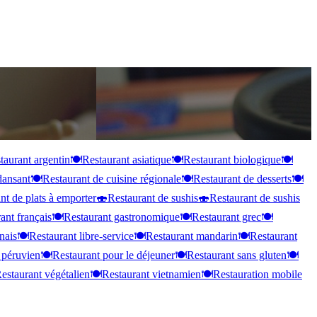
taurant argentin
🍽️
Restaurant asiatique
🍽️
Restaurant biologique
🍽️
dansant
🍽️
Restaurant de cuisine régionale
🍽️
Restaurant de desserts
🍽️
nt de plats à emporter
🍣
Restaurant de sushis
🍣
Restaurant de sushis
ant français
🍽️
Restaurant gastronomique
🍽️
Restaurant grec
🍽️
nais
🍽️
Restaurant libre-service
🍽️
Restaurant mandarin
🍽️
Restaurant
 péruvien
🍽️
Restaurant pour le déjeuner
🍽️
Restaurant sans gluten
🍽️
estaurant végétalien
🍽️
Restaurant vietnamien
🍽️
Restauration mobile