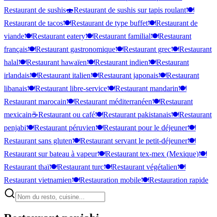
Restaurant de sushis
🍣
Restaurant de sushis sur tapis roulant
🍽️
Restaurant de tacos
🍽️
Restaurant de type buffet
🍽️
Restaurant de
viande
🍽️
Restaurant eatery
🍽️
Restaurant familial
🍽️
Restaurant
français
🍽️
Restaurant gastronomique
🍽️
Restaurant grec
🍽️
Restaurant
halal
🍽️
Restaurant hawaïen
🍽️
Restaurant indien
🍽️
Restaurant
irlandais
🍽️
Restaurant italien
🍽️
Restaurant japonais
🍽️
Restaurant
libanais
🍽️
Restaurant libre-service
🍽️
Restaurant mandarin
🍽️
Restaurant marocain
🍽️
Restaurant méditerranéen
🍽️
Restaurant
mexicain
☕
Restaurant ou café
🍽️
Restaurant pakistanais
🍽️
Restaurant
penjabi
🍽️
Restaurant péruvien
🍽️
Restaurant pour le déjeuner
🍽️
Restaurant sans gluten
🍽️
Restaurant servant le petit-déjeuner
🍽️
Restaurant sur bateau à vapeur
🍽️
Restaurant tex-mex (Mexique)
🍽️
Restaurant thaï
🍽️
Restaurant turc
🍽️
Restaurant végétalien
🍽️
Restaurant vietnamien
🍽️
Restauration mobile
🍽️
Restauration rapide