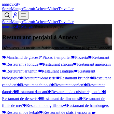
annecy
.
city
Sortir
Manger
Dormir
Acheter
Visiter
Travailler
Sortir
Manger
Dormir
Acheter
Visiter
Travailler
annecy.city
/
Manger
/
Restaurant penjabi
Restaurant penjabi à Annecy
Découvrez les meilleurs établissements restaurant penjabi à Annecy.
🍽️
Marchand de glaces
🍕
Pizzas à emporter
🍽️
Pizzeria
🍽️
Restaurant
🍽️
Restaurant à fondue
🍽️
Restaurant africain
🍽️
Restaurant américain
🍽️
Restaurant argentin
🍽️
Restaurant asiatique
🍽️
Restaurant
biologique
🍽️
Restaurant-brasserie
🍽️
Restaurant brunch
🍽️
Restaurant
canadien
🍽️
Restaurant chinois
🍽️
Restaurant coréen
🍽️
Restaurant
danois
🍽️
Restaurant dansant
🍽️
Restaurant de cuisine régionale
🍽️
Restaurant de desserts
🍽️
Restaurant de dimsums
🍽️
Restaurant de
fruits de mer
🍽️
Restaurant de grillades
🍔
Restaurant de hamburgers
🍽️
Restaurant de kebab
🍽️
Restaurant de plats à emporter
🍣