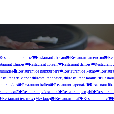
Restaurant à fondue
🍽️
Restaurant africain
🍽️
Restaurant américain
🍽️
Res
taurant chinois
🍽️
Restaurant coréen
🍽️
Restaurant danois
🍽️
Restaurant 
grillades
🍔
Restaurant de hamburgers
🍽️
Restaurant de kebab
🍽️
Restaura
estaurant de viande
🍽️
Restaurant eatery
🍽️
Restaurant familial
🍽️
Restaur
nt irlandais
🍽️
Restaurant italien
🍽️
Restaurant japonais
🍽️
Restaurant liba
ant ou café
🍽️
Restaurant pakistanais
🍽️
Restaurant penjabi
🍽️
Restaurant
️
Restaurant tex-mex (Mexique)
🍽️
Restaurant thaï
🍽️
Restaurant turc
🍽️
R