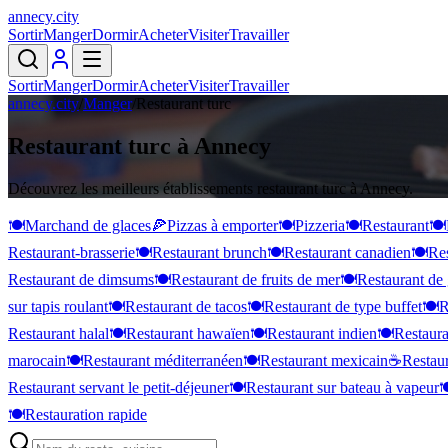
annecy
.
city
Sortir
Manger
Dormir
Acheter
Visiter
Travailler
Sortir
Manger
Dormir
Acheter
Visiter
Travailler
annecy.city
/
Manger
/
Restaurant turc
Restaurant turc à Annecy
Découvrez les meilleurs établissements restaurant turc à Annecy.
🍽️
Marchand de glaces
🍕
Pizzas à emporter
🍽️
Pizzeria
🍽️
Restaurant
🍽️
Restaurant-brasserie
🍽️
Restaurant brunch
🍽️
Restaurant canadien
🍽️
Res
Restaurant de dimsums
🍽️
Restaurant de fruits de mer
🍽️
Restaurant de 
sur tapis roulant
🍽️
Restaurant de tacos
🍽️
Restaurant de type buffet
🍽️
R
Restaurant halal
🍽️
Restaurant hawaïen
🍽️
Restaurant indien
🍽️
Restaura
marocain
🍽️
Restaurant méditerranéen
🍽️
Restaurant mexicain
☕
Restaur
Restaurant servant le petit-déjeuner
🍽️
Restaurant sur bateau à vapeur

🍽️
Restauration rapide