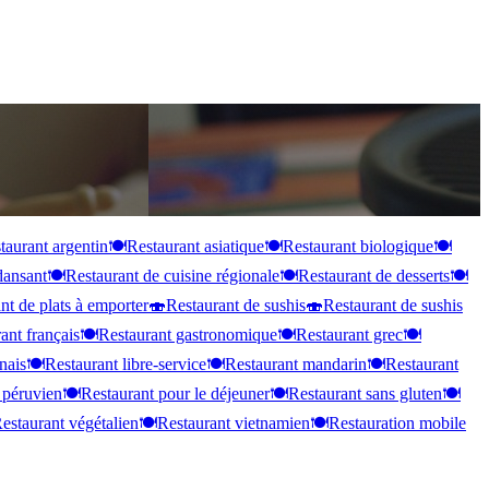
taurant argentin
🍽️
Restaurant asiatique
🍽️
Restaurant biologique
🍽️
dansant
🍽️
Restaurant de cuisine régionale
🍽️
Restaurant de desserts
🍽️
nt de plats à emporter
🍣
Restaurant de sushis
🍣
Restaurant de sushis
ant français
🍽️
Restaurant gastronomique
🍽️
Restaurant grec
🍽️
nais
🍽️
Restaurant libre-service
🍽️
Restaurant mandarin
🍽️
Restaurant
 péruvien
🍽️
Restaurant pour le déjeuner
🍽️
Restaurant sans gluten
🍽️
estaurant végétalien
🍽️
Restaurant vietnamien
🍽️
Restauration mobile