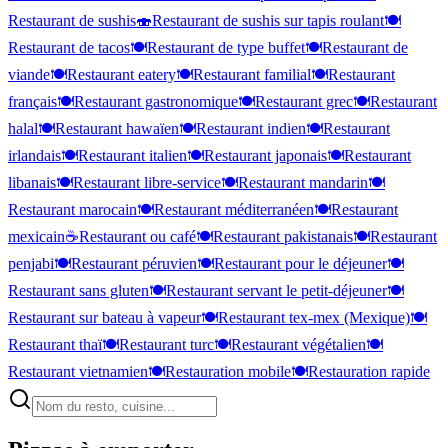
Restaurant de sushis
🍣
Restaurant de sushis sur tapis roulant
🍽️
Restaurant de tacos
🍽️
Restaurant de type buffet
🍽️
Restaurant de
viande
🍽️
Restaurant eatery
🍽️
Restaurant familial
🍽️
Restaurant
français
🍽️
Restaurant gastronomique
🍽️
Restaurant grec
🍽️
Restaurant
halal
🍽️
Restaurant hawaïen
🍽️
Restaurant indien
🍽️
Restaurant
irlandais
🍽️
Restaurant italien
🍽️
Restaurant japonais
🍽️
Restaurant
libanais
🍽️
Restaurant libre-service
🍽️
Restaurant mandarin
🍽️
Restaurant marocain
🍽️
Restaurant méditerranéen
🍽️
Restaurant
mexicain
☕
Restaurant ou café
🍽️
Restaurant pakistanais
🍽️
Restaurant
penjabi
🍽️
Restaurant péruvien
🍽️
Restaurant pour le déjeuner
🍽️
Restaurant sans gluten
🍽️
Restaurant servant le petit-déjeuner
🍽️
Restaurant sur bateau à vapeur
🍽️
Restaurant tex-mex (Mexique)
🍽️
Restaurant thaï
🍽️
Restaurant turc
🍽️
Restaurant végétalien
🍽️
Restaurant vietnamien
🍽️
Restauration mobile
🍽️
Restauration rapide