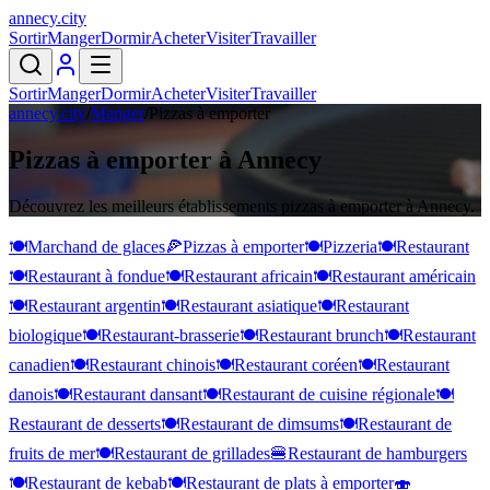
annecy
.
city
Sortir
Manger
Dormir
Acheter
Visiter
Travailler
Sortir
Manger
Dormir
Acheter
Visiter
Travailler
annecy.city
/
Manger
/
Pizzas à emporter
Pizzas à emporter à Annecy
Découvrez les meilleurs établissements pizzas à emporter à Annecy.
🍽️
Marchand de glaces
🍕
Pizzas à emporter
🍽️
Pizzeria
🍽️
Restaurant
🍽️
Restaurant à fondue
🍽️
Restaurant africain
🍽️
Restaurant américain
🍽️
Restaurant argentin
🍽️
Restaurant asiatique
🍽️
Restaurant
biologique
🍽️
Restaurant-brasserie
🍽️
Restaurant brunch
🍽️
Restaurant
canadien
🍽️
Restaurant chinois
🍽️
Restaurant coréen
🍽️
Restaurant
danois
🍽️
Restaurant dansant
🍽️
Restaurant de cuisine régionale
🍽️
Restaurant de desserts
🍽️
Restaurant de dimsums
🍽️
Restaurant de
fruits de mer
🍽️
Restaurant de grillades
🍔
Restaurant de hamburgers
🍽️
Restaurant de kebab
🍽️
Restaurant de plats à emporter
🍣